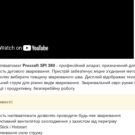
півавтомат
Procraft SPI 380
- професійний апарат, призначений дл
сть дугового зварювання. Пристрій забезпечує міцне з'єднання мета
воляє вибирати товщину зварюваного шва. Дисплей відображає техні
ний струм для різних видів зварювання. Зварювальний євро рукав 
ії і продуктивну, безперебійну роботу.
ивості:
ість напівавтомата дозволяє проводити будь-яке зварювання
ктивний вентилятор охолодження з захистом від перегріву
Stick і Hotstart
лювання сили струму