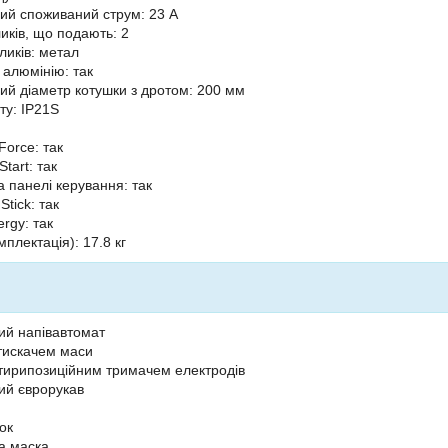
й споживаний струм: 23 А
ликів, що подають: 2
ликів: метал
алюмінію: так
й діаметр котушки з дротом: 200 мм
ту: IP21S
Force: так
Start: так
а панелі керування: так
Stick: так
rgy: так
мплектація): 17.8 кг
ий напівавтомат
атискачем маси
отирипозиційним тримачем електродів
ий єврорукав
ок
а маска