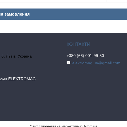
ля замовлення
+380 (66) 001-99-50
6, Львів, Україна
elektromag.ua@gmail.com
газин ELEKTROMAG
Сайт створений на маркетплейсі
Prom.ua