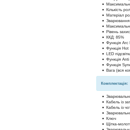
Максимальни
Кількість ро
Матеріал ро
Зварювання 
Максимальни
Рівень захис
ККД: 85%
Функція Arc 
Функція Hot 
LED підсвітк
Функція Anti 
Функція Syne
Вага (вся ко
Комплектація:
Зварювальн
Кабель із з
Кабель із ч
Зварювальн
Ключ
Щітка-молот
Зварювальн