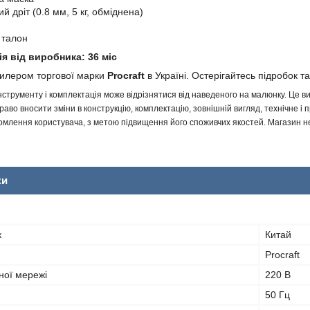
 дріт (0.8 мм, 5 кг, обміднена)
 талон
ія від виробника: 36 міс
дилером торгової марки
Procraft
в Україні. Остерігайтесь підробок та
інструменту і комплектація може відрізнятися від наведеного на малюнку. Це
аво вносити зміни в конструкцію, комплектацію, зовнішній вигляд, технічне і 
млення користувача, з метою підвищення його споживчих якостей. Магазин не 
ки
к
Китай
Procraft
ної мережі
220 В
50 Гц