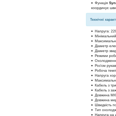
Функція
Syn
координує шви
Технічні харак
Напруга: 220
Мінімальний
Максимальни
Діаметр елек
Діаметр зва
Режими робо
Охолодження
Роз'єм рукав
Робоча темп
Напруга хор
Максимальна
Кабель з три
Кабель з за
Довжина MIG
Довжина мер
Швидкість по
Тип охолодж
Напруга на д