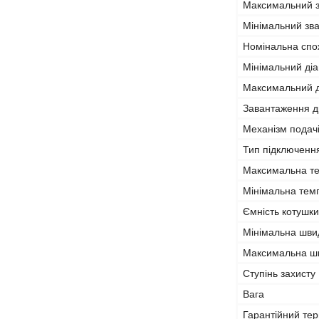
Максимальний 
Мінімальний зв
Номінальна спо
Мінімальний ді
Максимальний д
Завантаження д
Механізм подачі
Тип підключенн
Максимальна т
Мінімальна тем
Ємність котушк
Мінімальна швид
Максимальна шв
Ступінь захисту 
Вага
Гарантійний тер