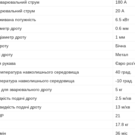
зварювальний струм
180 А
арювальний струм
20 А
живана потужність
6.5 кВт
аметр дроту
0.6 мм
іаметр дроту
1 мм
роту
Бічна
 дроту
Метал
я рукава
Євро роз'
емпература навколишнього середовища
40 град.
пература навколишнього середовища
-10 град.
и для зварювального дроту
5 кг
кість подачі дроту
2.5 м/хв
идкість подачі дроту
13 м/хв
IP
21
17.8 кг
мін
36 міс