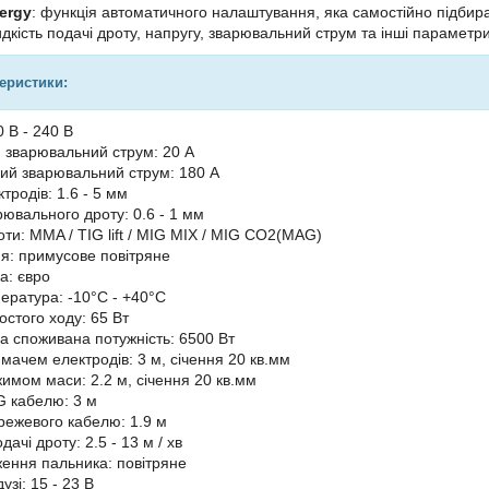
ergy
: функція автоматичного налаштування, яка самостійно підби
дкість подачі дроту, напругу, зварювальний струм та інші парамет
теристики:
 В - 240 В
 зварювальний струм: 20 А
й зварювальний струм: 180 А
тродів: 1.6 - 5 мм
рювального дроту: 0.6 - 1 мм
ти: MMA / TIG lift / MIG MIX / MIG CO2(MAG)
: примусове повітряне
а: євро
ература: -10°С - +40°С
остого ходу: 65 Вт
 споживана потужність: 6500 Вт
мачем електродів: 3 м, січення 20 кв.мм
жимом маси: 2.2 м, січення 20 кв.мм
 кабелю: 3 м
ежевого кабелю: 1.9 м
дачі дроту: 2.5 - 13 м / хв
ення пальника: повітряне
узі: 15 - 23 В