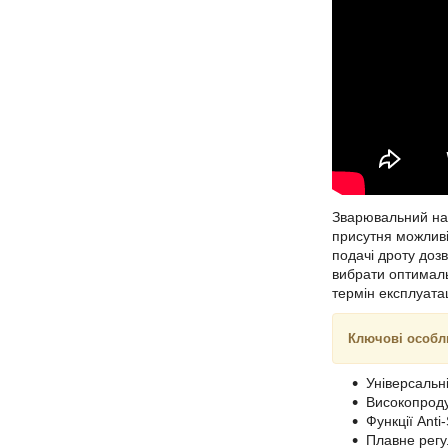
Зварювальний на
присутня можливі
подачі дроту доз
вибрати оптималь
термін експлуатац
Ключові особл
Універсальн
Високопроду
Функції Anti-
Плавне регу