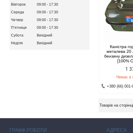
Вівторок
09:00
17:30
Середа
09:00
17:30
Четвер
09:00
17:30
Пʼятниця
09:00
17:30
Субота
Вихідний
Неділя
Вихідний
Каністра г
металева 20 
бензину дизел
[100% О
1 3
Немає в 
+380 (66) 001-
ГРАФІК РОБОТИ