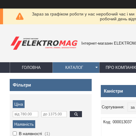
Зараз за графіком роботи у нас неробочий час і ми
робочий день від
Інтернет-магазин ELEKTRO
ГОЛОВНА
КАТАЛОГ
ПРО КОМПАНІ
Фільтри
Каністри
Ціна
000013037
Наявність
В наявності
1