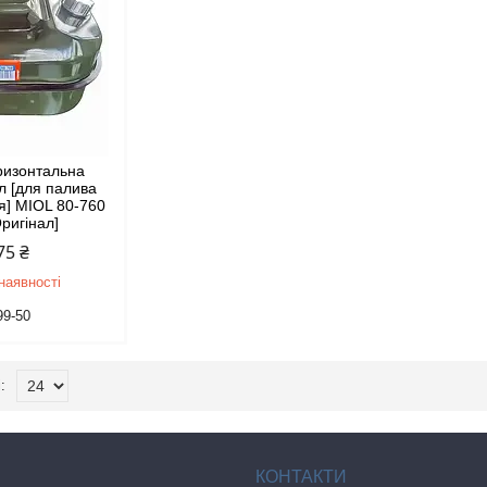
оризонтальна
л [для палива
я] MIOL 80-760
ригінал]
75 ₴
наявності
99-50