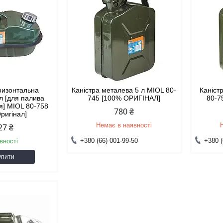
оризонтальна
Каністра металева 5 л MIOL 80-
Каніст
л [для палива
745 [100% ОРИГІНАЛ]
80-7
я] MIOL 80-758
780 ₴
ригінал]
Немає в наявності
27 ₴
+380 (66) 001-99-50
+380 (
вності
упити