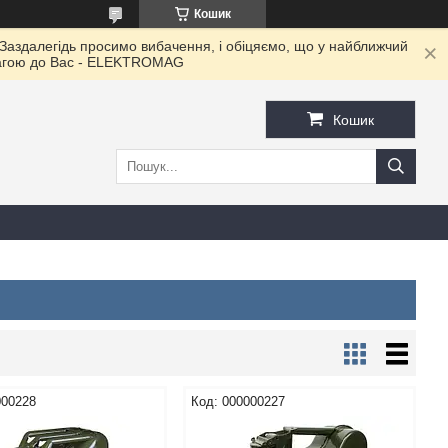
Кошик
 Заздалегідь просимо вибачення, і обіцяємо, що у найближчий
овагою до Ваc - ELEKTROMAG
Кошик
000228
000000227