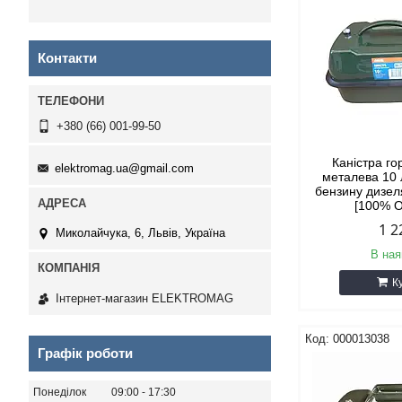
Контакти
+380 (66) 001-99-50
Каністра г
elektromag.ua@gmail.com
металева 10 
бензину дизел
[100% О
1 2
Миколайчука, 6, Львів, Україна
В ная
К
Інтернет-магазин ELEKTROMAG
000013038
Графік роботи
Понеділок
09:00
17:30