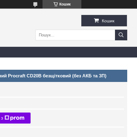
Кошик
Кошик
й Procraft CD20B безщітковий (без АКБ та ЗП)
 з