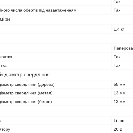
Так
йного числа обертів під навантаженням
Так
зміри
1.4 кг
Паперова
коятка
Так
ятка
Так
 діаметр свердління
іаметр свердління (дерево)
55 мм
іаметр свердління (метал)
13 мм
іаметр свердління (бетон)
13 мм
а
Li-Ion
ятору
20 В