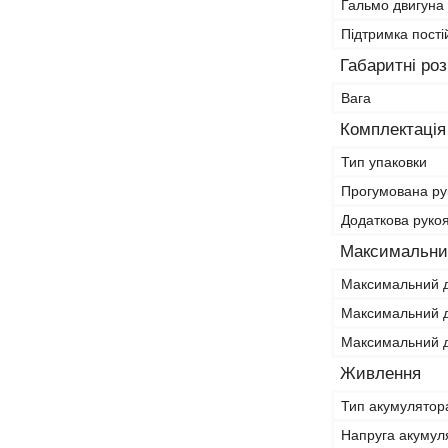
Гальмо двигуна
Підтримка пості
Габаритні ро
Вага
Комплектація
Тип упаковки
Прогумована ру
Додаткова руко
Максимальний
Максимальний д
Максимальний д
Максимальний д
Живлення
Тип акумулятор
Напруга акумул