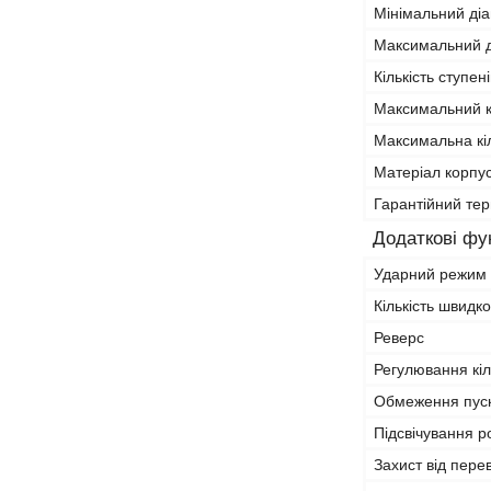
Мінімальний ді
Максимальний д
Кількість ступен
Максимальний 
Максимальна кіл
Матеріал корпу
Гарантійний тер
Додаткові фун
Ударний режим
Кількість швидк
Реверс
Регулювання кіл
Обмеження пуск
Підсвічування р
Захист від пере