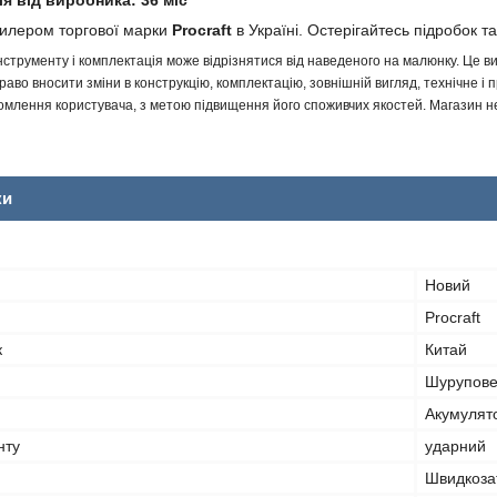
ія від виробника: 36 міс
дилером торгової марки
Procraft
в Україні. Остерігайтесь підробок та
інструменту і комплектація може відрізнятися від наведеного на малюнку. Це
аво вносити зміни в конструкцію, комплектацію, зовнішній вигляд, технічне і 
млення користувача, з метою підвищення його споживчих якостей. Магазин не 
ки
Новий
Procraft
к
Китай
Шурупове
Акумулят
нту
ударний
Швидкоза