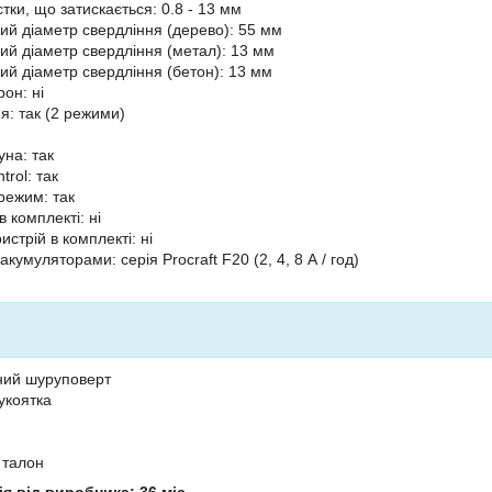
тки, що затискається: 0.8 - 13 мм
й діаметр свердління (дерево): 55 мм
й діаметр свердління (метал): 13 мм
й діаметр свердління (бетон): 13 мм
он: ні
я: так (2 режими)
уна: так
trol: так
режим: так
 комплекті: ні
стрій в комплекті: ні
 акумуляторами: серія Procraft F20 (2, 4, 8 А / год)
ний шуруповерт
укоятка
 талон