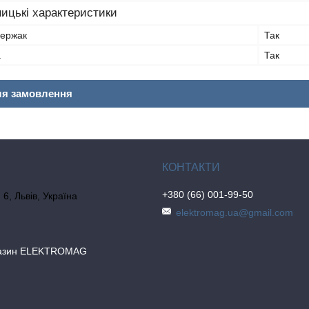
ицькі характеристики
держак
Так
а
Так
ля замовлення
+380 (66) 001-99-50
6, Львів, Україна
elektromag.ua@gmail.com
газин ELEKTROMAG