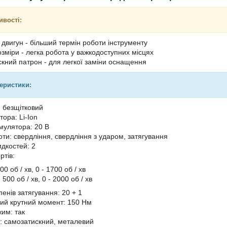
ивості:
 двигун - більший термін роботи інструменту
озміри - легка робота у важкодоступних місцях
кний патрон - для легкої заміни оснащення
теристики:
: безщітковий
ора: Li-Ion
мулятора: 20 В
ти: свердління, свердління з ударом, затягування
идкостей: 2
ртів:
00 об / хв, 0 - 1700 об / хв
 500 об / хв, 0 - 2000 об / хв
упенів затягування: 20 + 1
ий крутний момент: 150 Нм
им: так
: самозатискний, металевий