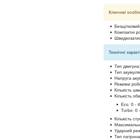
Ключові особл
Безщітковий
Компактні р
Швидкозатис
Технічні харак
Тип двигуна
Тип акумулят
Напруга аку
Режими робо
Кількість шв
Кількість обе
Eco: 0 - 4
Turbo: 0 -
Кількість ст
Максимальн
Ударний реж
Тип патрона