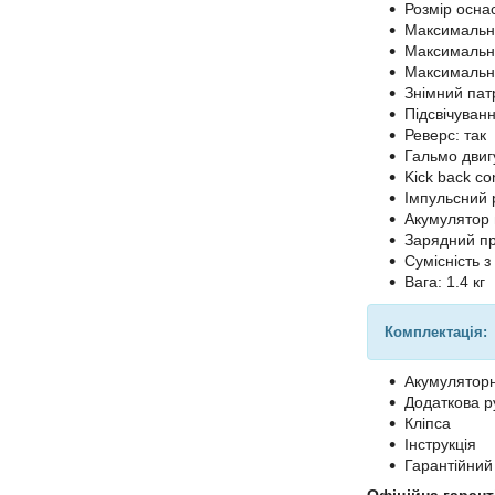
Розмір оснас
Максимальни
Максимальни
Максимальни
Знімний патр
Підсвічуванн
Реверс: так
Гальмо двиг
Kick back con
Імпульсний 
Акумулятор в
Зарядний при
Сумісність з
Вага: 1.4 кг
Комплектація:
Акумулятор
Додаткова р
Кліпса
Інструкція
Гарантійний