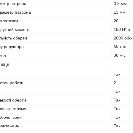
аметр патрона
0.8 мм
іаметр патрона
13 мм
ів затяжки
20
крутний момент
150 H*m
ькість обертів
2000 об/х
су редуктора
Метал
мін
36 міс
кції
Так
остей роботи
2
Так
ькості обертів
Так
ового струму
Так
обочої зони
Так
вантажень
Так