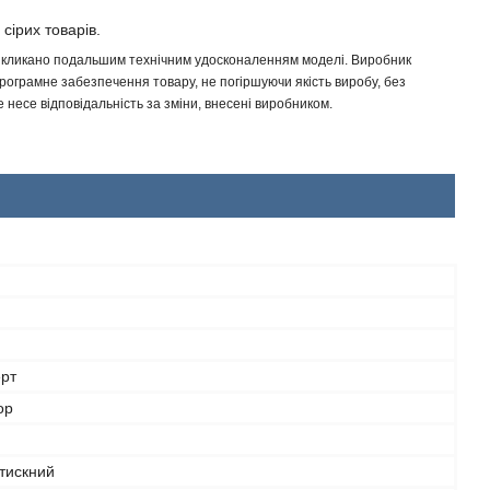
 сірих товарів.
 викликано подальшим технічним удосконаленням моделі. Виробник
програмне забезпечення товару, не погіршуючи якість виробу, без
несе відповідальність за зміни, внесені виробником.
рт
ор
тискний