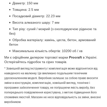
Діаметр: 150 мм
Товщина: 2.5 мм
Посадковий діаметр: 22.23 мм
Висота алмазного шару: 7 мм
Тип різу: сухий / мокрий (з охолоджуючою рідиною та
без)
Обробка матеріалу: камінь, цегла, бетон, армований
бетон
Максимальна кількість обертів: 10200 об / хв
Ми є офіційним дилером торгової марки
Procraft
в Україні.
Остерігайтесь підробок та сірих товарів.
* Зовнішній вигляд інструменту і комплектація може відрізнятися від
наведеного на малюнку. Це викликано подальшим технічним
удосконаленням моделі. Виробник залишає за собою право вносити
зміни в конструкцію, комплектацію, зовнішній вигляд, технічне і
програмне забезпечення товару, не погіршуючи якість виробу, без
попереднього повідомлення користувача, з метою підвищення його
споживчих якостей. Магазин не несе відповідальність за зміни, внесені
виробником.