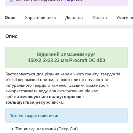
Опис
Характеристики
Доставка
Оплата
Умови п
Опис
Відрізний алмазний круг
150×2.5×22.23 мм Procraft DC-150
Застосовується для різання керамічного граніту, твердої та
м'якої керамічної плитки, а також плит із штучного та
натурального твердого каменю. Завдяки можливості
використовувати воду для охолодження під час
роботи
зменшується пилоутворення і
збільшується ресурс
диска.
Технічні характеристики:
Тип диску: алмазний (Deep Cut)