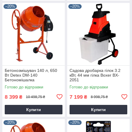
–20%
–20%
Бетонозмішувач 140 л, 650
Садова дробарка гілок 3.2
Вт Detex DM-140
кВт, 44 мм гілка Boxer BX-
Бетономішалка
2051
Готово до відправки
Готово до відправки
8 399
7 199
₴
₴
10 498,75 ₴
8 998,75 ₴
Купити
Купити
–20%
–20%