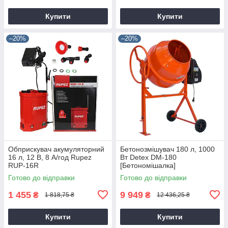
Купити
Купити
–20%
–20%
Обприскувач акумуляторний
Бетонозмішувач 180 л, 1000
16 л, 12 В, 8 А/год Rupez
Вт Detex DM-180
RUP-16R
[Бетономішалка]
Готово до відправки
Готово до відправки
1 455
9 949
₴
₴
1 818,75 ₴
12 436,25 ₴
Купити
Купити