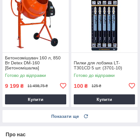
Бетонозмішувач 160 л, 850
Вт Detex DM-160
Пилки для лобзика LT-
[Бетономішалка]
T301CD 5 шт. (3701-10)
Готово до відправки
Готово до відправки
9 199
100
₴
₴
11 498,75 ₴
125 ₴
Купити
Купити
Показати ще
Про нас