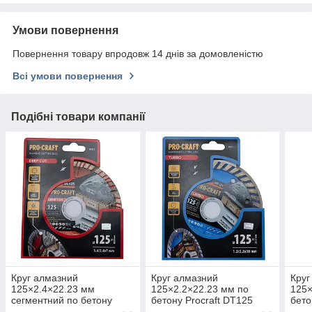
Умови повернення
Повернення товару впродовж 14 днів за домовленістю
Всі умови повернення
Подібні товари компанії
Круг алмазний
Круг алмазний
Круг
125×2.4×22.23 мм
125×2.2×22.23 мм по
125×
сегментний по бетону
бетону Procraft DT125
бето
Procraft DC125