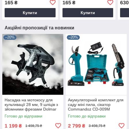
165
165
630
₴
₴
Купити
Купити
Акційні пропозиції та новинки
–20%
–20%
Насадка на мотокосу для
Акумуляторний комплект для
культивації 28 мм, 9 шліців з
саду міні пила, сікатор
зйомними фрезами Dolmar
Commandoz CD-009M
9T28
Готово до відправки
Готово до відправки
1 199
2 799
₴
₴
1 498,75 ₴
3 498,75 ₴