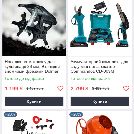
Насадка на мотокосу для
Акумуляторний комплект для
культивації 28 мм, 9 шліців з
саду міні пила, сікатор
зйомними фрезами Dolmar
Commandoz CD-009M
9T28
Готово до відправки
Готово до відправки
1 199
2 799
₴
₴
1 498,75 ₴
3 498,75 ₴
Купити
Купити
–20%
–20%