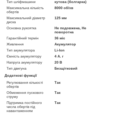
Тип шліфмашини
кутова (болгарка)
Максимальна кількість
8000 об/хв
обертів
Максимальний діаметр
125 мм
диска
Основна рукоятка
Не подовжена, Не
поворотна
Гарантійний термін
36 міс
Живлення
Акумулятор
Тип акумулятора
Li-Ion
Ємність акумулятору
4 А. г
Напруга акумулятору
20 В
Тип двигуна
Безщітковий
Додаткові функції
Регулювання кількості
Так
обертів
Обмеження пускового
Так
струму
Підтримка постійного
Так
числа обертів під
навантаженням