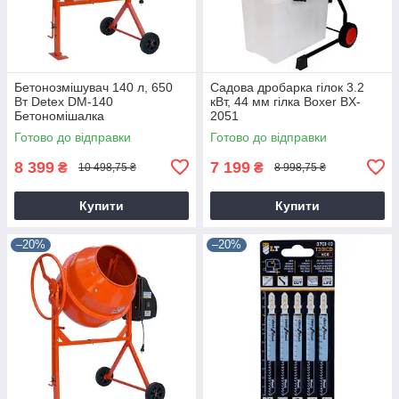
Бетонозмішувач 140 л, 650
Садова дробарка гілок 3.2
Вт Detex DM-140
кВт, 44 мм гілка Boxer BX-
Бетономішалка
2051
Готово до відправки
Готово до відправки
8 399
7 199
₴
₴
10 498,75 ₴
8 998,75 ₴
Купити
Купити
–20%
–20%