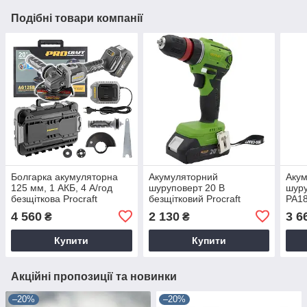
Подібні товари компанії
Болгарка акумуляторна
Акумуляторний
Аку
125 мм, 1 АКБ, 4 А/год
шуруповерт 20 В
шуру
безщіткова Procraft
безщітковий Procraft
PA18
AG125B кейс
PA18LiN DFR в кейсі (1
4 А/
4 560
2 130
3 6
₴
₴
АКБ, 2 А/год)
Купити
Купити
Акційні пропозиції та новинки
–20%
–20%