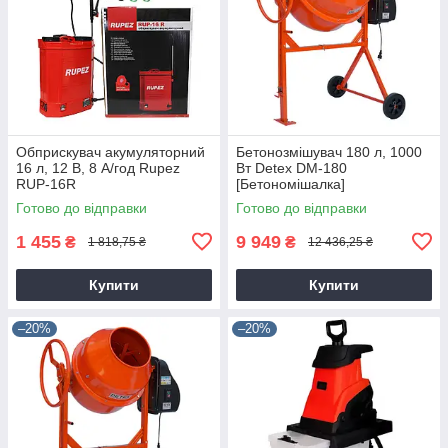
Обприскувач акумуляторний
Бетонозмішувач 180 л, 1000
16 л, 12 В, 8 А/год Rupez
Вт Detex DM-180
RUP-16R
[Бетономішалка]
Готово до відправки
Готово до відправки
1 455
9 949
₴
₴
1 818,75 ₴
12 436,25 ₴
Купити
Купити
–20%
–20%