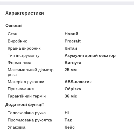
Характеристики
Основні
Стан
Новий
Виробник
Procraft
Країна виробник
Китай
Тип інструменту
Акумуляторний секатор
Форма леза
Вигнута
Максимальний діаметр
25 мм
реза
Матеріал рукоятки
ABS-пластик
Призначення
Обрізка
Гарантійний термін
36 міс
Додаткові функції
Телескопічна ручка
Ні
Прогумована рукоятка
Так
Упаковка
Кейс