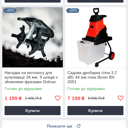
–20%
–20%
Насадка на мотокосу для
Садова дробарка гілок 3.2
культивації 28 мм, 9 шліців з
кВт, 44 мм гілка Boxer BX-
зйомними фрезами Dolmar
2051
9T28
Готово до відправки
Готово до відправки
1 199
7 199
₴
₴
1 498,75 ₴
8 998,75 ₴
Купити
Купити
Показати ще