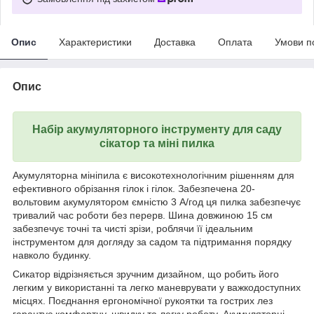
Опис
Характеристики
Доставка
Оплата
Умови п
Опис
Набір акумуляторного інструменту для саду
сікатор та міні пилка
Акумуляторна мініпила є високотехнологічним рішенням для
ефективного обрізання гілок і гілок. Забезпечена 20-
вольтовим акумулятором ємністю 3 А/год ця пилка забезпечує
тривалий час роботи без перерв. Шина довжиною 15 см
забезпечує точні та чисті зрізи, роблячи її ідеальним
інструментом для догляду за садом та підтримання порядку
навколо будинку.
Сикатор відрізняється зручним дизайном, що робить його
легким у використанні та легко маневрувати у важкодоступних
місцях. Поєднання ергономічної рукоятки та гострих лез
гарантує комфортну, швидку та легку роботу. Акумуляторні