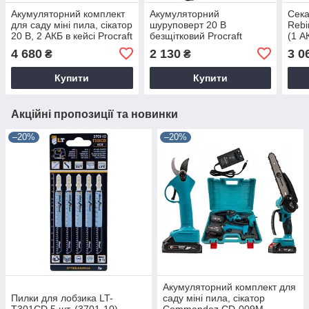
Акумуляторний комплект
Акумуляторний
Сека
для саду міні пила, сікатор
шуруповерт 20 В
Rebi
20 В, 2 АКБ в кейсі Procraft
безщітковий Procraft
(1 А
PA-168 SET
PA18LiN DFR в кейсі (1
4 680
2 130
3 0
₴
₴
АКБ, 2 А/год)
Купити
Купити
Акційні пропозиції та новинки
–20%
–20%
Акумуляторний комплект для
Пилки для лобзика LT-
саду міні пила, сікатор
T301CD 5 шт. (3701-10)
Commandoz CD-009M