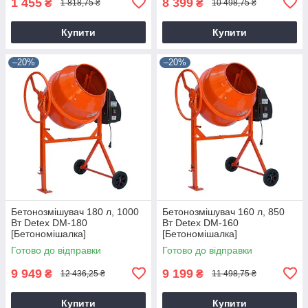
1 455
8 399
₴
₴
1 818,75 ₴
10 498,75 ₴
Купити
Купити
–20%
–20%
Бетонозмішувач 180 л, 1000
Бетонозмішувач 160 л, 850
Вт Detex DM-180
Вт Detex DM-160
[Бетономішалка]
[Бетономішалка]
Готово до відправки
Готово до відправки
9 949
9 199
₴
₴
12 436,25 ₴
11 498,75 ₴
Купити
Купити