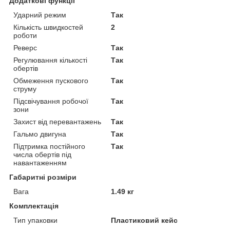
Додаткові функції
Ударний режим
Так
Кількість швидкостей
2
роботи
Реверс
Так
Регулювання кількості
Так
обертів
Обмеження пускового
Так
струму
Підсвічування робочої
Так
зони
Захист від перевантажень
Так
Гальмо двигуна
Так
Підтримка постійного
Так
числа обертів під
навантаженням
Габаритні розміри
Вага
1.49 кг
Комплектація
Тип упаковки
Пластиковий кейс