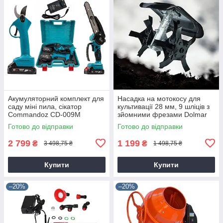
Акумуляторний комплект для
Насадка на мотокосу для
саду міні пила, сікатор
культивації 28 мм, 9 шліців з
Commandoz CD-009M
зйомними фрезами Dolmar
9T28
Готово до відправки
Готово до відправки
2 799
1 199
₴
₴
3 498,75 ₴
1 498,75 ₴
Купити
Купити
–20%
–20%