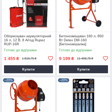
Обприскувач акумуляторний
Бетонозмішувач 160 л, 850
16 л, 12 В, 8 А/год Rupez
Вт Detex DM-160
RUP-16R
[Бетономішалка]
Готово до відправки
Готово до відправки
1 455
9 199
₴
₴
1 818,75 ₴
11 498,75 ₴
Купити
Купити
–20%
–20%