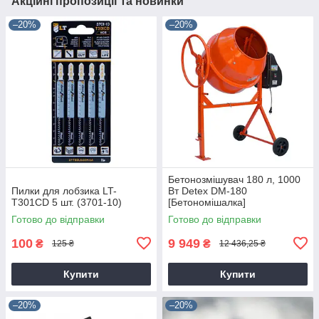
Акційні пропозиції та новинки
–20%
–20%
Бетонозмішувач 180 л, 1000
Пилки для лобзика LT-
Вт Detex DM-180
T301CD 5 шт. (3701-10)
[Бетономішалка]
Готово до відправки
Готово до відправки
100
9 949
₴
₴
125 ₴
12 436,25 ₴
Купити
Купити
–20%
–20%