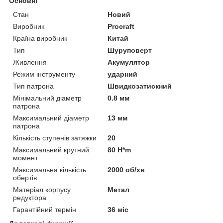
Основні
Стан
Новий
Виробник
Procraft
Країна виробник
Китай
Тип
Шуруповерт
Живлення
Акумулятор
Режим інструменту
ударний
Тип патрона
Швидкозатискний
Мінімальний діаметр
0.8 мм
патрона
Максимальний діаметр
13 мм
патрона
Кількість ступенів затяжки
20
Максимальний крутний
80 H*m
момент
Максимальна кількість
2000 об/хв
обертів
Матеріал корпусу
Метал
редуктора
Гарантійний термін
36 міс