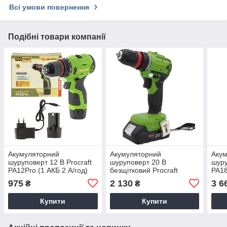
Всі умови повернення
Подібні товари компанії
Акумуляторний
Акумуляторний
Аку
шуруповерт 12 В Procraft
шуруповерт 20 В
шуру
PA12Pro (1 АКБ 2 А/год)
безщітковий Procraft
PA18
безщітковий
PA18LiN DFR в кейсі (1
4 А/
975
2 130
3 6
₴
₴
АКБ, 2 А/год)
Купити
Купити