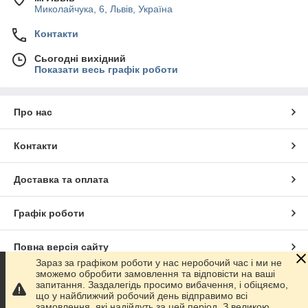
Миколайчука, 6, Львів, Україна
Контакти
Сьогодні вихідний
Показати весь графік роботи
Про нас
Контакти
Доставка та оплата
Графік роботи
Повна версія сайту
Зараз за графіком роботи у нас неробочий час і ми не
зможемо обробити замовлення та відповісти на ваші
Сайт створено на маркетплейсі
Prom.ua
запитання. Заздалегідь просимо вибачення, і обіцяємо,
що у найближчий робочий день відправимо всі
замовлення, які надійдуть за цей період. З великою