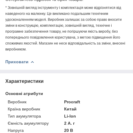
* Зовнішній вигляд інструменту і комплектація може відрізнятися від
наведеного на малюнку. Це викликано подальшим технічним
удосконаленням моделі. Виробник залишає за собою право вносити
зміни в конструкцію, комплектацію, зовнішній вигляд, технічне і
програмне забезпечення товару, не погіршуючи якість виробу, без
попереднього повідомлення користувача, з метою підвищення його
споживчих якостей. Магазин не несе відповідальність за зміни, внесені
виробником.
Приховати
Характеристики
Основні атрибути
Виробник
Procraft
Країна виробник
Китай
Тип акумулятора
Li-Ion
Ємність акумулятору
2 А. г
Напруга
20 В