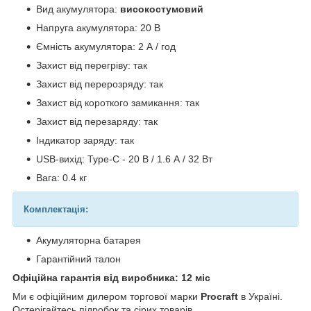
Вид акумулятора:
високостумовий
Напруга акумулятора: 20 В
Ємність акумулятора: 2 А / год
Захист від перегріву: так
Захист від перерозряду: так
Захист від короткого замикання: так
Захист від перезаряду: так
Індикатор заряду: так
USB-вихід: Type-С - 20 В / 1.6 А / 32 Вт
Вага: 0.4 кг
Комплектація:
Акумуляторна батарея
Гарантійний талон
Офіційна гарантія від виробника: 12 міс
Ми є офіційним дилером торгової марки
Procraft
в Україні.
Остерігайтесь підробок та сірих товарів.