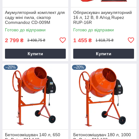
Акумуляторний комплект для
Обприскувач акумуляторний
саду міні пила, сікатор
16 л, 12 В, 8 А/год Rupez
Commandoz CD-009M
RUP-16R
Готово до відправки
Готово до відправки
2 799
1 455
₴
₴
3 498,75 ₴
1 818,75 ₴
Купити
Купити
–20%
–20%
Бетонозмішувач 140 л, 650
Бетонозмішувач 180 л, 1000