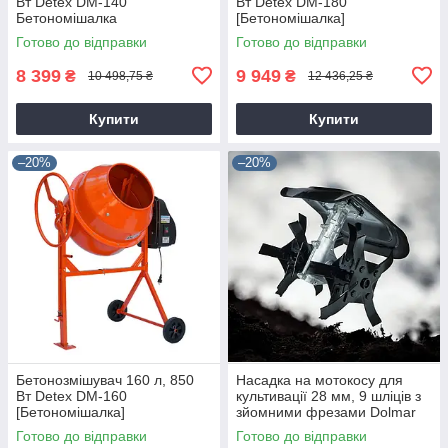
Вт Detex DM-140
Вт Detex DM-180
Бетономішалка
[Бетономішалка]
Готово до відправки
Готово до відправки
8 399
9 949
₴
₴
10 498,75 ₴
12 436,25 ₴
Купити
Купити
–20%
–20%
Бетонозмішувач 160 л, 850
Насадка на мотокосу для
Вт Detex DM-160
культивації 28 мм, 9 шліців з
[Бетономішалка]
зйомними фрезами Dolmar
9T28
Готово до відправки
Готово до відправки