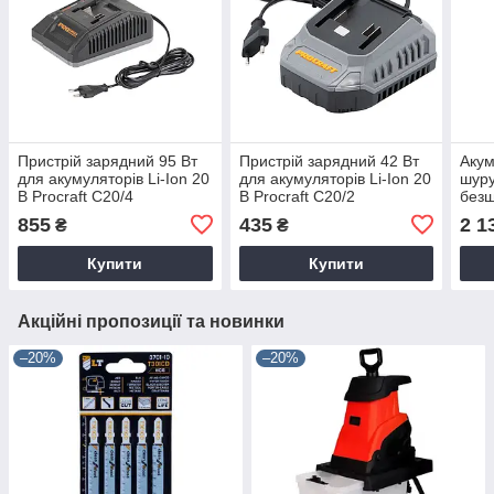
Пристрій зарядний 95 Вт
Пристрій зарядний 42 Вт
Аку
для акумуляторів Li-Ion 20
для акумуляторів Li-Ion 20
шуру
В Procraft C20/4
В Procraft C20/2
безщ
PA18
855
435
2 1
₴
₴
АКБ,
Купити
Купити
Акційні пропозиції та новинки
–20%
–20%