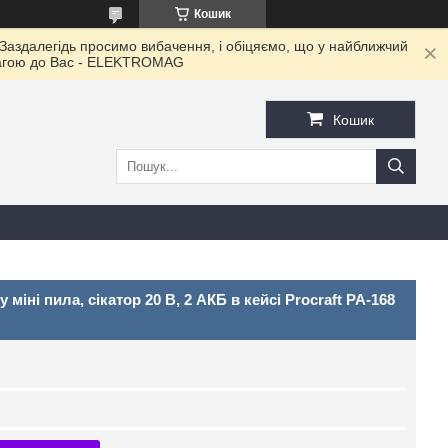
Кошик
 Заздалегідь просимо вибачення, і обіцяємо, що у найближчий
овагою до Ваc - ELEKTROMAG
Кошик
іні пила, сікатор 20 В, 2 АКБ в кейсі Procraft PA-168