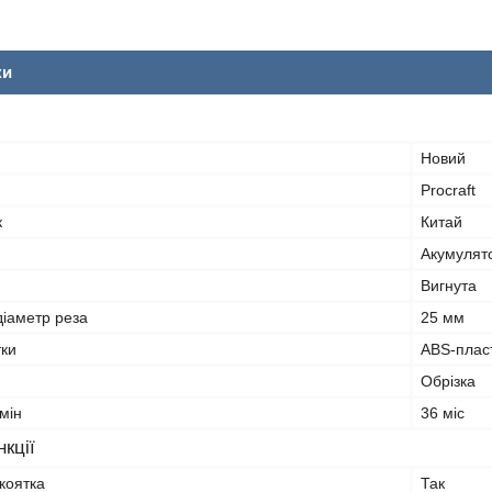
ки
Новий
Procraft
к
Китай
Акумулят
Вигнута
іаметр реза
25 мм
тки
ABS-плас
Обрізка
мін
36 міс
кції
коятка
Так