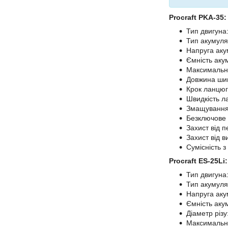
Procraft PKA-35:
Тип двигуна
Тип акумулят
Напруга аку
Ємність акум
Максимальна 
Довжина шин
Крок ланцюга
Швидкість ла
Змащування
Безключове 
Захист від 
Захист від 
Сумісність з
Procraft ES-25Li:
Тип двигуна
Тип акумулят
Напруга аку
Ємність акум
Діаметр різу
Максимальна 