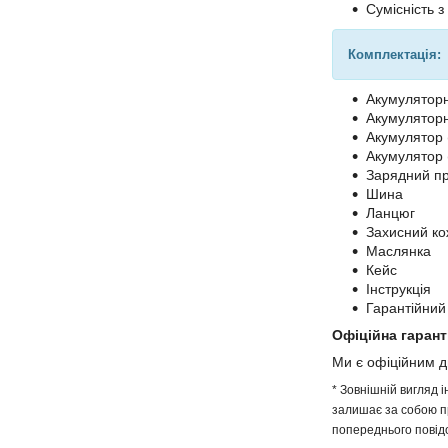
Сумісність з
Комплектація:
Акумуляторн
Акумуляторн
Акумулятор (
Акумулятор (
Зарядний пр
Шина
Ланцюг
Захисний ко
Маслянка
Кейс
Інструкція
Гарантійний
Офіційна гарант
Ми є офіційним 
* Зовнішній вигляд 
залишає за собою пр
попереднього повідо