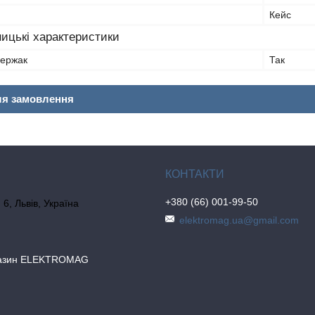
Кейс
ицькі характеристики
держак
Так
ля замовлення
+380 (66) 001-99-50
6, Львів, Україна
elektromag.ua@gmail.com
газин ELEKTROMAG