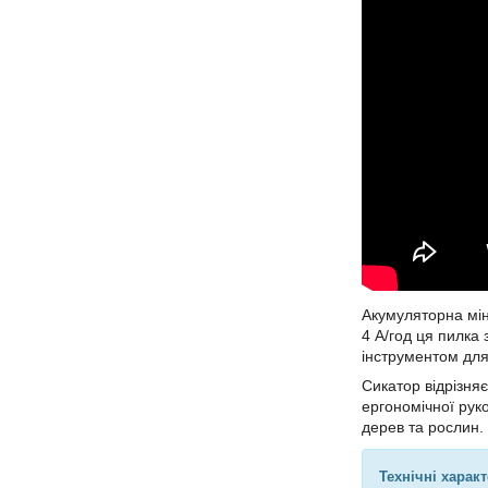
Акумуляторна мін
4 А/год ця пилка 
інструментом для
Сикатор відрізня
ергономічної руко
дерев та рослин.
Технічні харак