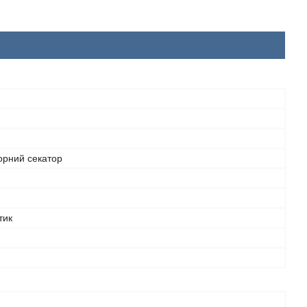
орний секатор
тик