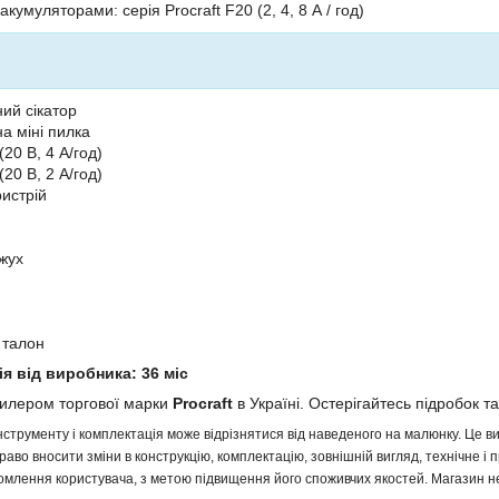
 акумуляторами: серія Procraft F20 (2, 4, 8 А / год)
ий сікатор
а міні пилка
20 В, 4 А/год)
20 В, 2 А/год)
истрій
жух
 талон
ія від виробника: 36 міс
дилером торгової марки
Procraft
в Україні. Остерігайтесь підробок та
інструменту і комплектація може відрізнятися від наведеного на малюнку. Це
аво вносити зміни в конструкцію, комплектацію, зовнішній вигляд, технічне і 
млення користувача, з метою підвищення його споживчих якостей. Магазин не 