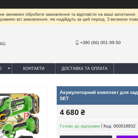
 не зможемо обробити замовлення та відповісти на ваші запитання.
правимо всі замовлення, які надійдуть за цей період. З великою п
+380 (66) 001-99-50
MAG
Ю
КОНТАКТИ
ДОСТАВКА ТА ОПЛАТА
Акумуляторний комплект для саду м
SET
4 680 ₴
Готово до відправки
Код:
000018832