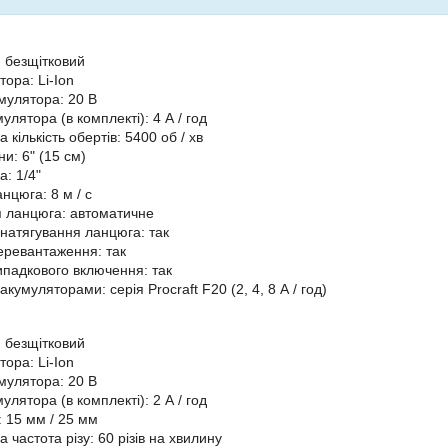
: безщітковий
ора: Li-Ion
мулятора: 20 В
улятора (в комплекті): 4 А / год
кількість обертів: 5400 об / хв
и: 6" (15 см)
: 1/4"
нцюга: 8 м / с
 ланцюга: автоматичне
натягування ланцюга: так
перевантаження: так
випадкового включення: так
 акумуляторами: серія Procraft F20 (2, 4, 8 А / год)
: безщітковий
ора: Li-Ion
мулятора: 20 В
улятора (в комплекті): 2 А / год
: 15 мм / 25 мм
частота різу: 60 різів на хвилину