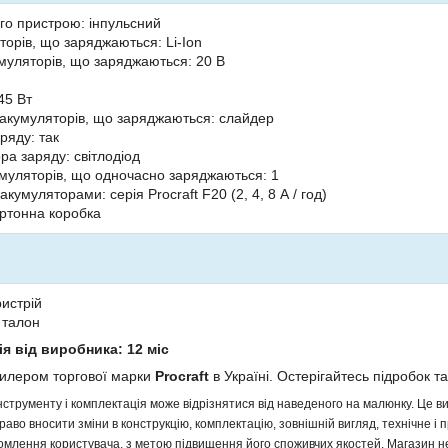
го пристрою: інпульсний
торів, що заряджаються: Li-Ion
муляторів, що заряджаються: 20 В
45 Вт
 акумуляторів, що заряджаються: слайдер
ряду: так
ра заряду: світлодіод
кумуляторів, що одночасно заряджаються: 1
 акумуляторами: серія Procraft F20 (2, 4, 8 А / год)
артонна коробка
истрій
 талон
ія від виробника: 12 міс
дилером торгової марки
Procraft
в Україні. Остерігайтесь підробок та
інструменту і комплектація може відрізнятися від наведеного на малюнку. Це
аво вносити зміни в конструкцію, комплектацію, зовнішній вигляд, технічне і 
млення користувача, з метою підвищення його споживчих якостей. Магазин не 