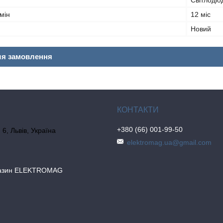
Світлодіо
мін
12 міс
Новий
ля замовлення
+380 (66) 001-99-50
6, Львів, Україна
elektromag.ua@gmail.com
газин ELEKTROMAG