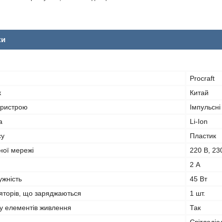
ки
Procraft
к
Китай
пристрою
Імпульсні
а
Li-Ion
су
Пластик
ної мережі
220 В, 23
2 А
ужність
45 Вт
ляторів, що заряджаються
1 шт.
ду елементів живлення
Так