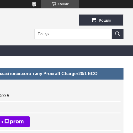
Кошик
Кошик
 макітовського типу Procraft Charger20/1 ECO
400 ₴
 з