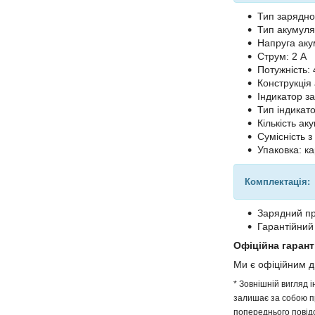
Тип зарядно
Тип акумуля
Напруга аку
Струм: 2 А
Потужність: 
Конструкція
Індикатор за
Тип індикато
Кількість а
Сумісність з
Упаковка: к
Комплектація:
Зарядний пр
Гарантійний
Офіційна гарант
Ми є офіційним 
* Зовнішній вигляд 
залишає за собою пр
попереднього повідо