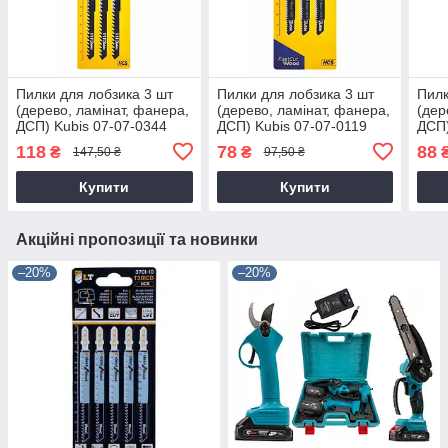
Пилки для лобзика 3 шт
Пилки для лобзика 3 шт
Пилк
(дерево, ламінат, фанера,
(дерево, ламінат, фанера,
(дер
ДСП) Kubis 07-07-0344
ДСП) Kubis 07-07-0119
ДСП)
118
78
88
₴
₴
147,50 ₴
97,50 ₴
Купити
Купити
Акційні пропозиції та новинки
–20%
–20%