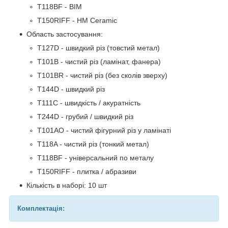
T118BF - BIM
T150RIFF - HM Ceramic
Область застосування:
T127D - швидкий різ (товстий метал)
T101B - чистий різ (ламінат, фанера)
T101BR - чистий різ (без сколів зверху)
T144D - швидкий різ
T111C - швидкість / акуратність
T244D - грубий / швидкий різ
T101AO - чистий фігурний різ у ламінаті
T118A - чистий різ (тонкий метал)
T118BF - універсальний по металу
T150RIFF - плитка / абразиви
Кількість в наборі: 10 шт
Комплектація: