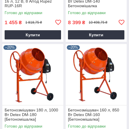
16 л, 12 В, 8 А/год Rupez
Вт Detex DM-140
RUP-16R
Бетономішалка
Готово до відправки
Готово до відправки
1 455
8 399
₴
₴
1 818,75 ₴
10 498,75 ₴
Купити
Купити
–20%
–20%
Бетонозмішувач 180 л, 1000
Бетонозмішувач 160 л, 850
Вт Detex DM-180
Вт Detex DM-160
[Бетономішалка]
[Бетономішалка]
Готово до відправки
Готово до відправки