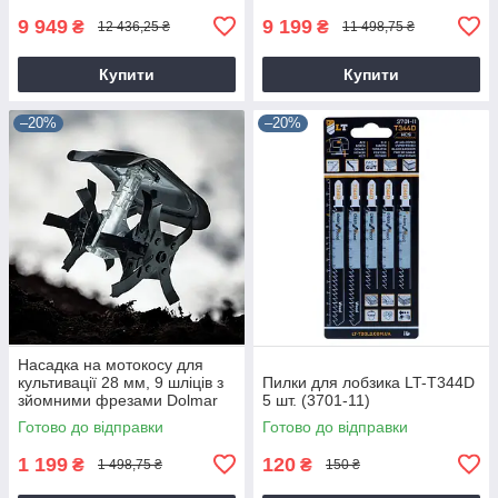
9 949
9 199
₴
₴
12 436,25 ₴
11 498,75 ₴
Купити
Купити
–20%
–20%
Насадка на мотокосу для
культивації 28 мм, 9 шліців з
Пилки для лобзика LT-T344D
зйомними фрезами Dolmar
5 шт. (3701-11)
9T28
Готово до відправки
Готово до відправки
1 199
120
₴
₴
1 498,75 ₴
150 ₴