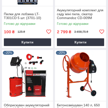
Акумуляторний комплект для
Пилки для лобзика LT-
саду міні пила, сікатор
T301CD 5 шт. (3701-10)
Commandoz CD-009M
Готово до відправки
Готово до відправки
100
2 799
₴
₴
125 ₴
3 498,75 ₴
Купити
Купити
–20%
–20%
Обприскувач акумуляторний
Бетонозмішувач 140 л, 650