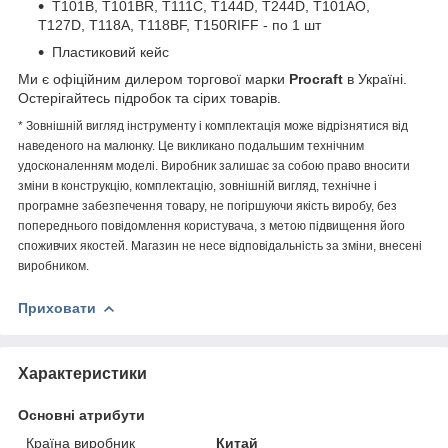
T101B, T101BR, T111C, T144D, T244D, T101AO,
T127D, T118A, T118BF, T150RIFF - по 1 шт
Пластиковий кейс
Ми є офіційним дилером торгової марки
Procraft
в Україні.
Остерігайтесь підробок та сірих товарів.
* Зовнішній вигляд інструменту і комплектація може відрізнятися від
наведеного на малюнку. Це викликано подальшим технічним
удосконаленням моделі. Виробник залишає за собою право вносити
зміни в конструкцію, комплектацію, зовнішній вигляд, технічне і
програмне забезпечення товару, не погіршуючи якість виробу, без
попереднього повідомлення користувача, з метою підвищення його
споживчих якостей. Магазин не несе відповідальність за зміни, внесені
виробником.
Приховати
Характеристики
Основні атрибути
Країна виробник
Китай