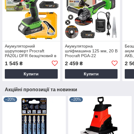
Акумуляторний
Акумуляторна
Безщ
шуруповерт Procraft
шліфмашина 125 мм, 20 В
акум
PA20Li DFR безщітковий в
Procraft PGA-22
АКБ,
кейсі (1 АКБ, 2 А/год)
безщіткова (1 АКБ 4 А/год)
PTA
1 545
2 459
2 5
₴
₴
Купити
Купити
Акційні пропозиції та новинки
–20%
–20%