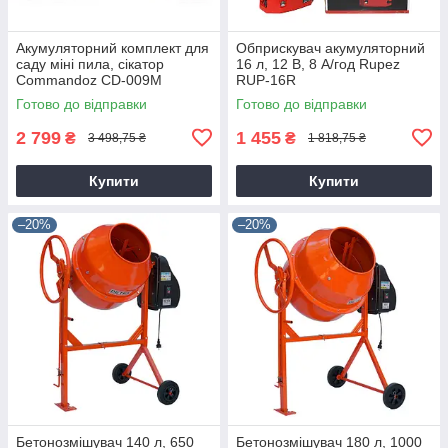
Акумуляторний комплект для
Обприскувач акумуляторний
саду міні пила, сікатор
16 л, 12 В, 8 А/год Rupez
Commandoz CD-009M
RUP-16R
Готово до відправки
Готово до відправки
2 799
1 455
₴
₴
3 498,75 ₴
1 818,75 ₴
Купити
Купити
–20%
–20%
Бетонозмішувач 140 л, 650
Бетонозмішувач 180 л, 1000