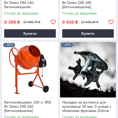
Вт Detex DM-140
Вт Detex DM-180
Бетономішалка
[Бетономішалка]
Готово до відправки
Готово до відправки
8 399
9 949
₴
₴
10 498,75 ₴
12 436,25 ₴
Купити
Купити
–20%
–20%
Бетонозмішувач 160 л, 850
Насадка на мотокосу для
Вт Detex DM-160
культивації 28 мм, 9 шліців з
[Бетономішалка]
зйомними фрезами Dolmar
9T28
Готово до відправки
Готово до відправки