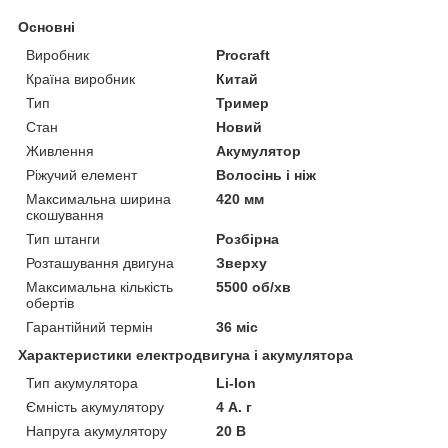
Основні
Виробник
Procraft
Країна виробник
Китай
Тип
Тример
Стан
Новий
Живлення
Акумулятор
Ріжучий елемент
Волосінь і ніж
Максимальна ширина
420 мм
скошування
Тип штанги
Розбірна
Розташування двигуна
Зверху
Максимальна кількість
5500 об/хв
обертів
Гарантійний термін
36 міс
Характеристики електродвигуна і акумулятора
Тип акумулятора
Li-Ion
Ємність акумулятору
4 А. г
Напруга акумулятору
20 В