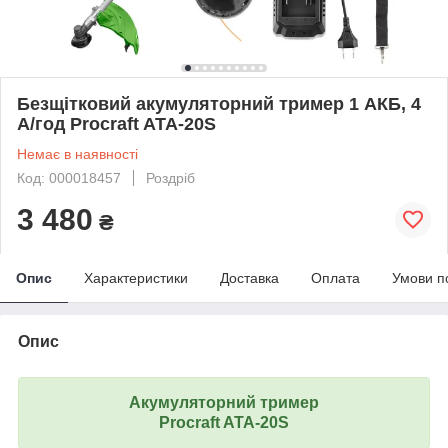
Безщітковий акумуляторний тример 1 АКБ, 4
А/год Procraft ATA-20S
Немає в наявності
Код: 000018457
Роздріб
3 480
₴
Опис
Характеристики
Доставка
Оплата
Умови п
Опис
Акумуляторний тример
Procraft ATA-20S