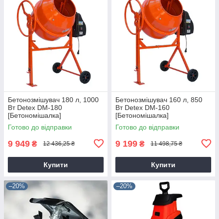
Бетонозмішувач 180 л, 1000
Бетонозмішувач 160 л, 850
Вт Detex DM-180
Вт Detex DM-160
[Бетономішалка]
[Бетономішалка]
Готово до відправки
Готово до відправки
9 949
9 199
₴
₴
12 436,25 ₴
11 498,75 ₴
Купити
Купити
–20%
–20%