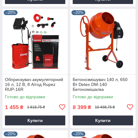
–20%
–20%
Обприскувач акумуляторний
Бетонозмішувач 140 л, 650
16 л, 12 В, 8 А/год Rupez
Вт Detex DM-140
RUP-16R
Бетономішалка
Готово до відправки
Готово до відправки
1 455
8 399
₴
₴
1 818,75 ₴
10 498,75 ₴
Купити
Купити
–20%
–20%