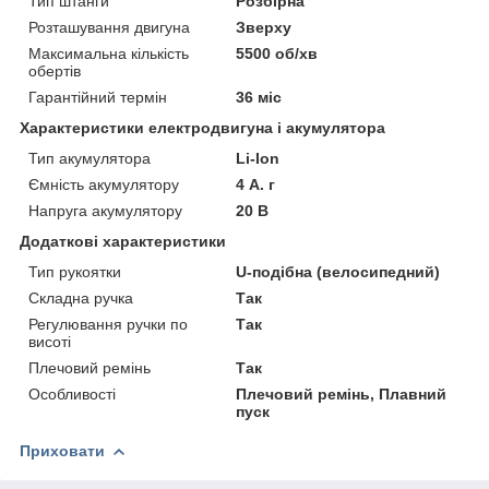
Тип штанги
Розбірна
Розташування двигуна
Зверху
Максимальна кількість
5500 об/хв
обертів
Гарантійний термін
36 міс
Характеристики електродвигуна і акумулятора
Тип акумулятора
Li-Ion
Ємність акумулятору
4 А. г
Напруга акумулятору
20 В
Додаткові характеристики
Тип рукоятки
U-подібна (велосипедний)
Складна ручка
Так
Регулювання ручки по
Так
висоті
Плечовий ремінь
Так
Особливості
Плечовий ремінь, Плавний
пуск
Приховати