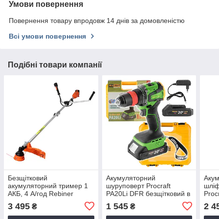
Умови повернення
Повернення товару впродовж 14 днів за домовленістю
Всі умови повернення
Подібні товари компанії
Безщітковий
Акумуляторний
Аку
акумуляторний тример 1
шуруповерт Procraft
шліф
АКБ, 4 А/год Rebiner
PA20Li DFR безщітковий в
Proc
RGTA-40/20 Li
кейсі (1 АКБ, 2 А/год)
безщ
3 495
1 545
2 4
₴
₴