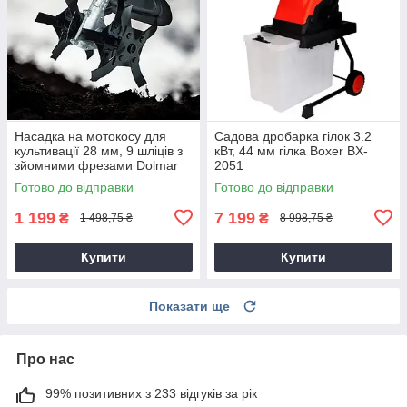
Насадка на мотокосу для
Садова дробарка гілок 3.2
культивації 28 мм, 9 шліців з
кВт, 44 мм гілка Boxer BX-
зйомними фрезами Dolmar
2051
9T28
Готово до відправки
Готово до відправки
1 199
7 199
₴
₴
1 498,75 ₴
8 998,75 ₴
Купити
Купити
Показати ще
Про нас
99% позитивних з 233 відгуків за рік