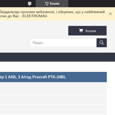
Кошик
 Заздалегідь просимо вибачення, і обіцяємо, що у найближчий
овагою до Ваc - ELEKTROMAG
Кошик
 1 АКБ, 3 А/год Procraft PTA-24BL