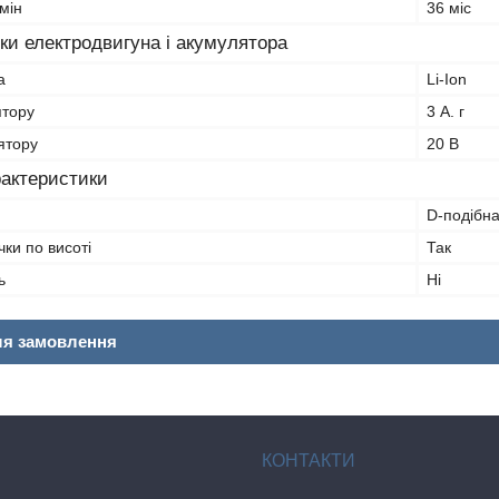
мін
36 міс
ки електродвигуна і акумулятора
а
Li-Ion
ятору
3 А. г
ятору
20 В
рактеристики
D-подібна
ки по висоті
Так
ь
Ні
ля замовлення