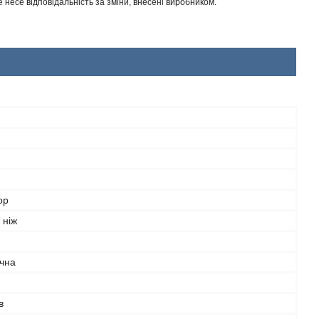
несе відповідальність за зміни, внесені виробником.
ор
 ніж
ічна
в