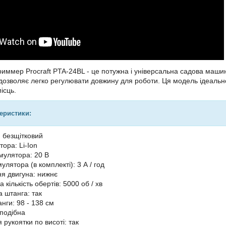
иммер Procraft PTA-24BL - це потужна і універсальна садова маши
дозволяє легко регулювати довжину для роботи. Ця модель ідеально
ісць.
теристики:
: безщітковий
ора: Li-Ion
мулятора: 20 В
улятора (в комплекті): 3 А / год
я двигуна: нижнє
кількість обертів: 5000 об / хв
а штанга: так
нги: 98 - 138 см
-подібна
рукоятки по висоті: так