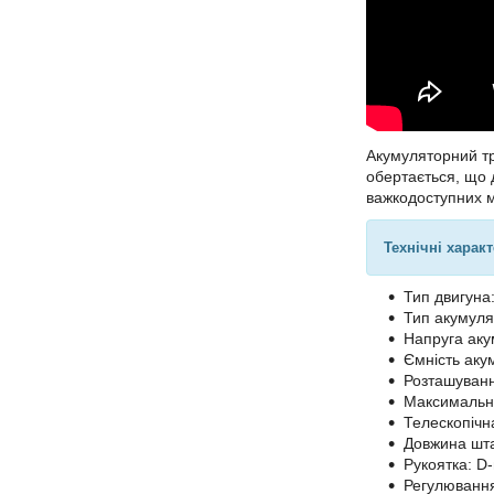
Акумуляторний тр
обертається, що 
важкодоступних м
Технічні харак
Тип двигуна
Тип акумулят
Напруга аку
Ємність акум
Розташуванн
Максимальна 
Телескопічн
Довжина шта
Рукоятка: D
Регулювання 