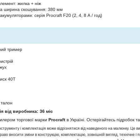
лемент: жилка + ніж
а ширина скошування: 380 мм
 акумуляторами: серія Procraft F20 (2, 4, 8 А / год)
ний тример
истрій
жух
иск 40Т
 талон
ія від виробника: 36 міс
дилером торгової марки
Procraft
в Україні. Остерігайтесь підробок та
інструменту і комплектація може відрізнятися від наведеного на малюнку. Це
аво вносити зміни в конструкцію, комплектацію, зовнішній вигляд, технічне і 