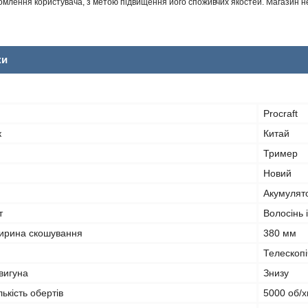
млення користувача, з метою підвищення його споживчих якостей. Магазин не 
ки
Procraft
к
Китай
Тример
Новий
Акумулят
т
Волосінь і
ирина скошування
380 мм
Телескоп
вигуна
Знизу
ькість обертів
5000 об/х