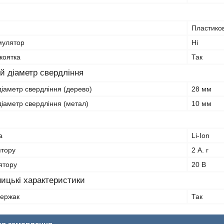
Пластико
мулятор
Ні
коятка
Так
 діаметр свердління
іаметр свердління (дерево)
28 мм
іаметр свердління (метал)
10 мм
а
Li-Ion
ятору
2 А. г
ятору
20 В
ицькі характеристики
держак
Так