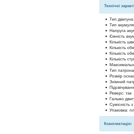
Технічні харак
Тип двигуна
Тип акумулят
Напруга аку
Ємність акум
Кількість шв
Кількість обе
Кількість обе
Кількість ст
Максимальн
Тип патрона
Розмір оснас
Знімний патр
Підсвічуванн
Реверс: так
Гальмо двиг
Сумісність з
Упаковка: п
Комплектація: