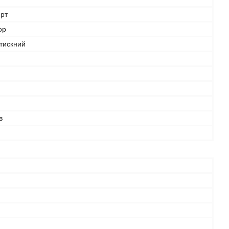
рт
ор
тискний
в