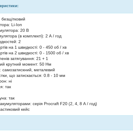
теристики:
: безщітковий
ора: Li-Ion
мулятора: 20 В
улятора (в комплекті): 2 А / год
идкостей: 2
ртів на 1 швидкості: 0 - 450 об / хв
ртів на 2 швидкості: 0 - 1500 об / хв
упенів затягування: 21 + 1
ий крутний момент: 50 Нм
: самозатискний, металевий
тки, що затискається: 0.8 - 10 мм
он: ні
я: так
уна: так
 акумуляторами: серія Procraft F20 (2, 4, 8 А / год)
ластиковий кейс