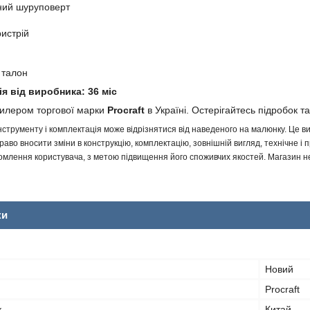
ний шуруповерт
истрій
 талон
ія від виробника: 36 міс
дилером торгової марки
Procraft
в Україні. Остерігайтесь підробок та
інструменту і комплектація може відрізнятися від наведеного на малюнку. Це
аво вносити зміни в конструкцію, комплектацію, зовнішній вигляд, технічне і 
млення користувача, з метою підвищення його споживчих якостей. Магазин не 
ки
Новий
Procraft
к
Китай