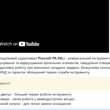
езщітковий шуруповерт
Procraft PA 20Li
- універсальний інструмен
учування та відкручування кріпильних елементів, свердління отворі
уктивну роботу при виконанні складних завдань. Безщіткова технол
 ККД та гарантує збільшений термін служби інструменту.
ивості:
 двигун - більший термін роботи інструменту
озміри - легка робота у важкодоступних місцях
кний патрон - для легкої заміни оснащення