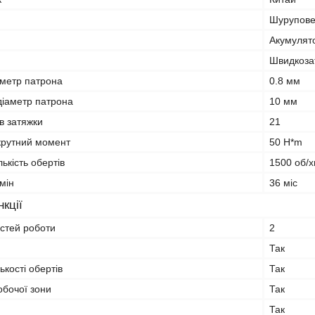
Шурупове
Акумулят
Швидкоза
аметр патрона
0.8 мм
іаметр патрона
10 мм
ів затяжки
21
крутний момент
50 H*m
ькість обертів
1500 об/х
мін
36 міс
кції
остей роботи
2
Так
ькості обертів
Так
обочої зони
Так
Так