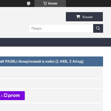
Кошик
Кошик
 PA20Li безщітковий в кейсі (1 АКБ, 2 А/год)
 з