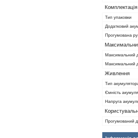
Комплектація
Тип упаковки
Додатковий аку
Прогумована ру
Максимальний
Максимальний д
Максимальний д
Живлення
Тип акумулятор
Ємність акумул
Напруга акумул
Користувальн
Прогумований 