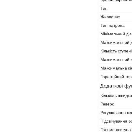
Тип
Живлення
Тип патрона
Мінімальний ді
Максимальний д
Кількість ступен
Максимальний 
Максимальна кіл
Гарантійний тер
Додаткові фун
Кількість швидк
Реверс
Регулювання кіл
Підсвічування р
Гальмо двигуна