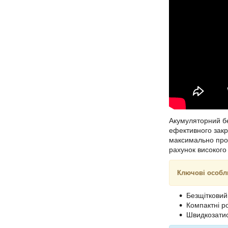
Акумуляторний б
ефективного закр
максимально прод
рахунок високого
Ключові особл
Безщітковий
Компактні р
Швидкозатис