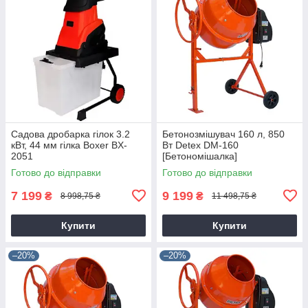
Садова дробарка гілок 3.2
Бетонозмішувач 160 л, 850
кВт, 44 мм гілка Boxer BX-
Вт Detex DM-160
2051
[Бетономішалка]
Готово до відправки
Готово до відправки
7 199
9 199
₴
₴
8 998,75 ₴
11 498,75 ₴
Купити
Купити
–20%
–20%