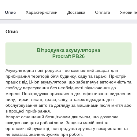
Опис
Характеристики
Доставка
Оплата
Умови п
Опис
Вітродувка акумуляторна
Procraft PB26
Акумуляторна повітродувка - це компактний апарат для
прибирання території біля будинку, саду та гаражі. Пристрій
працює від Li-ion акумулятора, що забезпечує автономність та
свободу пересування без необхідності підключення до
мережі. Повітродувка призначена для ефективного видалення
пилу, тирси, листя, трави, снігу, а також підходить для
обслуговування авто та догляду за машинами після миття або
в процесі прибирання.
Апарат оснащений безщітковим двигуном, що дозволяє
швидко очищати робочі зони. Завдяки малій вазі та
ергономічній рукоятці, повітродувка зручна у використанні та
не вимагає значних зусиль при роботі.