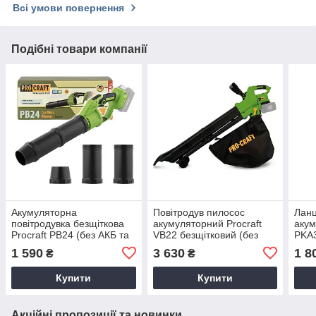
Всі умови повернення
Подібні товари компанії
Акумуляторна
Повітродув пилосос
Ланц
повітродувка безщіткова
акумуляторний Procraft
акум
Procraft PB24 (без АКБ та
VB22 безщітковий (без
PKA3
ЗП)
АКБ та ЗП)
АКБ 
1 590
3 630
1 8
₴
₴
Купити
Купити
Акційні пропозиції та новинки