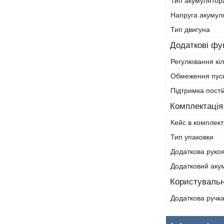
Тип акумулятор
Напруга акумул
Тип двигуна
Додаткові фун
Регулювання кіл
Обмеження пуск
Підтримка пості
Комплектація
Кейс в комплект
Тип упаковки
Додаткова руко
Додатковий аку
Користувальн
Додаткова ручк