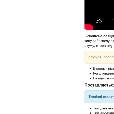
Оснащена безщітк
типу забезпечуют
акумулятора під 
Ключові особл
Економічніс
Регулювання
Безщітковий
Поставляється
Технічні харак
Тип двигуна
Тип акумулят