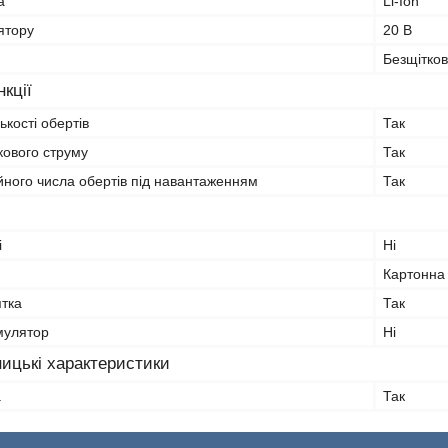
а
Li-Ion
ятору
20 В
Безщітко
кції
ькості обертів
Так
ового струму
Так
йного числа обертів під навантаженням
Так
і
Ні
Картонна
ятка
Так
мулятор
Ні
ицькі характеристики
а
Так