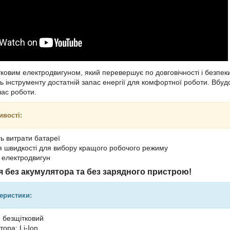
овим електродвигуном, який перевершує по довговічності і безпеки 
ь інструменту достатній запас енергії для комфортної роботи. Вбу
час роботи.
ивості:
ть витрати батареї
 швидкості для вибору кращого робочого режиму
 електродвигун
 без акумулятора та без зарядного пристрою!
теристики:
: безщітковий
ора: Li-Ion