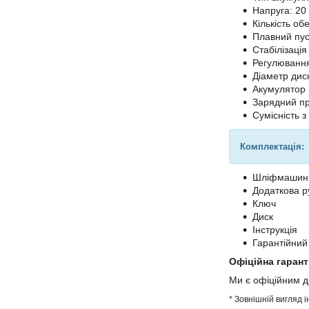
Напруга: 20
Кількість обе
Плавний пус
Стабілізація
Регулювання
Діаметр дис
Акумулятор в
Зарядний при
Сумісність з
Комплектація:
Шліфмашин
Додаткова р
Ключ
Диск
Інструкція
Гарантійний
Офіційна гарант
Ми є офіційним 
* Зовнішній вигляд 