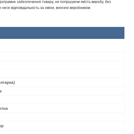
програмне забезпечення товару, не погіршуючи якість виробу, без
несе відповідальність за зміни, внесені виробником.
олгарка)
в
отна
ор