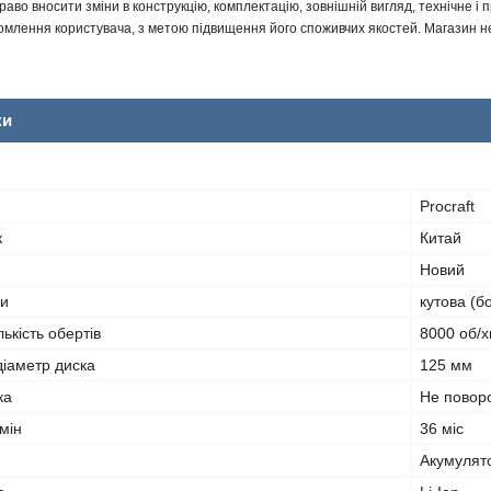
аво вносити зміни в конструкцію, комплектацію, зовнішній вигляд, технічне і 
млення користувача, з метою підвищення його споживчих якостей. Магазин не 
ки
Procraft
к
Китай
Новий
и
кутова (б
ькість обертів
8000 об/х
іаметр диска
125 мм
ка
Не повор
мін
36 міс
Акумулят