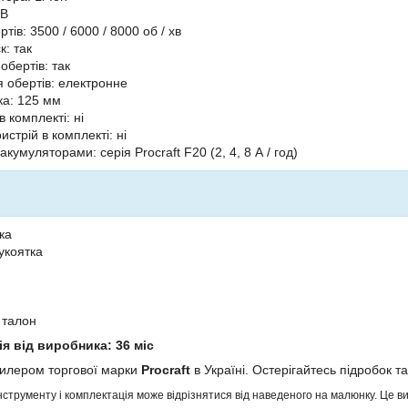
 В
ртів: 3500 / 6000 / 8000 об / хв
к: так
 обертів: так
 обертів: електронне
ка: 125 мм
 комплекті: ні
стрій в комплекті: ні
 акумуляторами: серія Procraft F20 (2, 4, 8 А / год)
ка
укоятка
 талон
ія від виробника: 36 міс
дилером торгової марки
Procraft
в Україні. Остерігайтесь підробок та
інструменту і комплектація може відрізнятися від наведеного на малюнку. Це