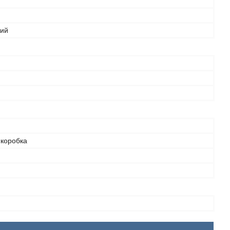
вий
 коробка