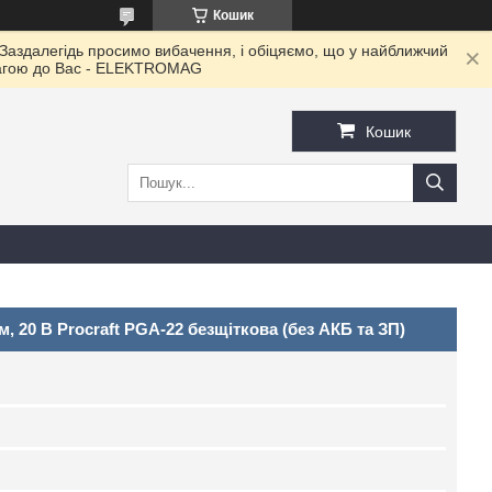
Кошик
 Заздалегідь просимо вибачення, і обіцяємо, що у найближчий
овагою до Ваc - ELEKTROMAG
Кошик
20 В Procraft PGA-22 безщіткова (без АКБ та ЗП)