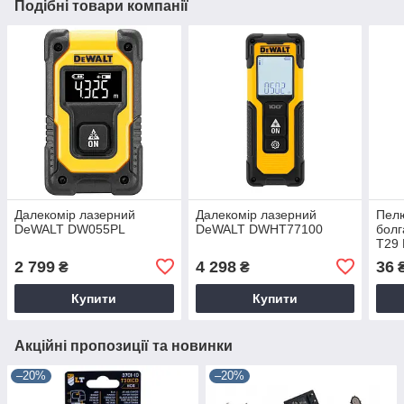
Подібні товари компанії
Далекомір лазерний
Далекомір лазерний
Пелю
DeWALT DW055PL
DeWALT DWHT77100
болг
T29 
FZ1
2 799
4 298
36
₴
₴
10 ш
Купити
Купити
Акційні пропозиції та новинки
–20%
–20%