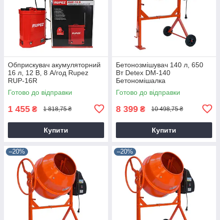
Обприскувач акумуляторний
Бетонозмішувач 140 л, 650
16 л, 12 В, 8 А/год Rupez
Вт Detex DM-140
RUP-16R
Бетономішалка
Готово до відправки
Готово до відправки
1 455
8 399
₴
₴
1 818,75 ₴
10 498,75 ₴
Купити
Купити
–20%
–20%