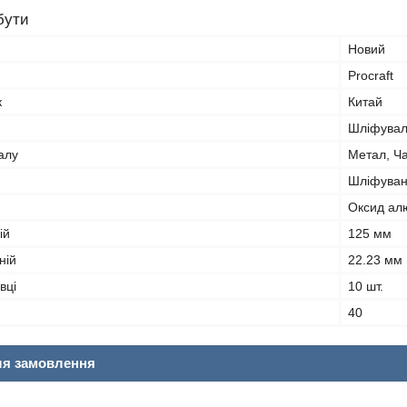
бути
Новий
Procraft
к
Китай
Шліфувал
алу
Метал, Ча
Шліфуван
Оксид ал
ій
125 мм
ній
22.23 мм
вці
10 шт.
40
ля замовлення