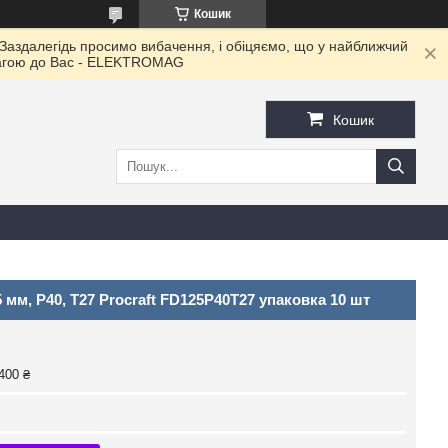
Кошик
 Заздалегідь просимо вибачення, і обіцяємо, що у найближчий
овагою до Ваc - ELEKTROMAG
Кошик
 мм, Р40, T27 Procraft FD125P40T27 упаковка 10 шт
400 ₴