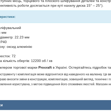
тупних місць, торцевого та плоского шліфування деталей та констру
ктивність роботи досягається при куті нахилу диска 15° – 25°).
теристики:
шліфувальний
5 мм
діаметр: 22.23 мм
 Р40
ску: оксид алюмінію
люсток: 72
кількість обертів: 12200 об / хв
дилером торгової марки
Procraft
в Україні. Остерігайтесь підробок та
інструменту і комплектація може відрізнятися від наведеного на малюнку. Це
аво вносити зміни в конструкцію, комплектацію, зовнішній вигляд, технічне і 
млення користувача, з метою підвищення його споживчих якостей. Магазин не 
ки