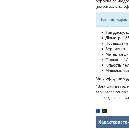
обробки важкодос
(максимальна ефе
Технічні харак
Тип диску: 
Діаметр: 12
Посадковий 
Зернистість:
Матеріал ди
Форма: T27
Кількість пе
Максимальна 
Ми є офіційним 
* Зовнішній вигляд 
залишає за собою пр
попереднього повідо
Характеристи