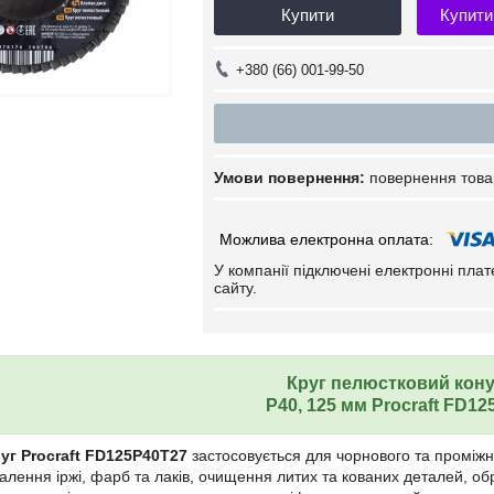
Купити
Купити
+380 (66) 001-99-50
повернення това
У компанії підключені електронні пла
сайту.
Круг пелюстковий кон
Р40, 125 мм Procraft FD1
уг Procraft FD125P40T27
застосовується для чорнового та проміжн
далення іржі, фарб та лаків, очищення литих та кованих деталей, об