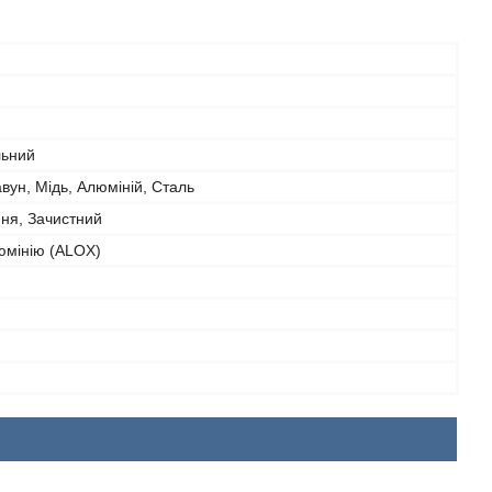
ьний
вун, Мідь, Алюміній, Сталь
ня, Зачистний
юмінію (ALOX)