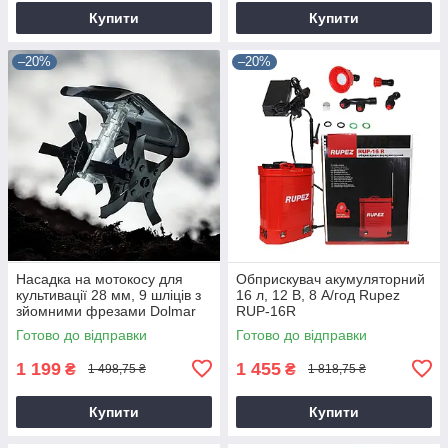
Купити
Купити
–20%
–20%
Насадка на мотокосу для
Обприскувач акумуляторний
культивації 28 мм, 9 шліців з
16 л, 12 В, 8 А/год Rupez
зйомними фрезами Dolmar
RUP-16R
9T28
Готово до відправки
Готово до відправки
1 199
1 455
₴
₴
1 498,75 ₴
1 818,75 ₴
Купити
Купити