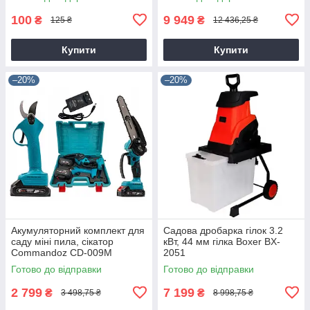
100
9 949
₴
₴
125 ₴
12 436,25 ₴
Купити
Купити
–20%
–20%
Акумуляторний комплект для
Садова дробарка гілок 3.2
саду міні пила, сікатор
кВт, 44 мм гілка Boxer BX-
Commandoz CD-009M
2051
Готово до відправки
Готово до відправки
2 799
7 199
₴
₴
3 498,75 ₴
8 998,75 ₴