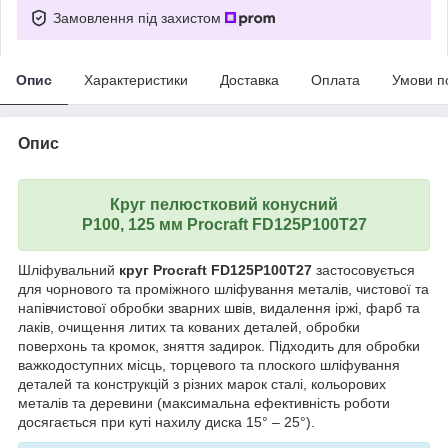
Замовлення під захистом
Опис
Характеристики
Доставка
Оплата
Умови п
Опис
Круг пелюстковий конусний
Р100, 125 мм Procraft FD125P100T27
Шліфувальний
круг Procraft FD125P100T27
застосовується
для чорнового та проміжного шліфування металів, чистової та
напівчистової обробки зварних швів, видалення іржі, фарб та
лаків, очищення литих та кованих деталей, обробки
поверхонь та кромок, зняття задирок. Підходить для обробки
важкодоступних місць, торцевого та плоского шліфування
деталей та конструкцій з різних марок сталі, кольорових
металів та деревини (максимальна ефективність роботи
досягається при куті нахилу диска 15° – 25°).