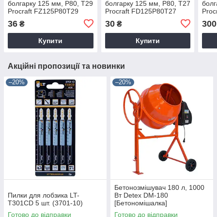
болгарку 125 мм, Р80, T29
болгарку 125 мм, Р80, T27
болг
Procraft FZ125P80T29
Procraft FD125P80T27
Proc
упаковка 10 шт
упаковка 10 шт
упак
36
30
300
₴
₴
Купити
Купити
Акційні пропозиції та новинки
–20%
–20%
Бетонозмішувач 180 л, 1000
Пилки для лобзика LT-
Вт Detex DM-180
T301CD 5 шт. (3701-10)
[Бетономішалка]
Готово до відправки
Готово до відправки