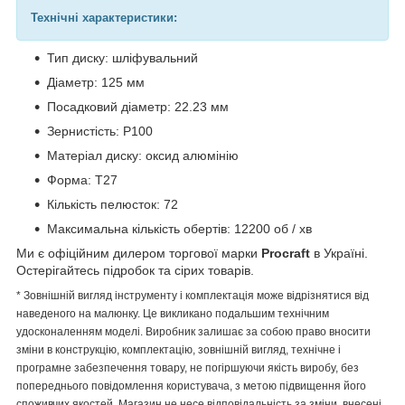
Технічні характеристики:
Тип диску: шліфувальний
Діаметр: 125 мм
Посадковий діаметр: 22.23 мм
Зернистість: Р100
Матеріал диску: оксид алюмінію
Форма: T27
Кількість пелюсток: 72
Максимальна кількість обертів: 12200 об / хв
Ми є офіційним дилером торгової марки
Procraft
в Україні.
Остерігайтесь підробок та сірих товарів.
* Зовнішній вигляд інструменту і комплектація може відрізнятися від
наведеного на малюнку. Це викликано подальшим технічним
удосконаленням моделі. Виробник залишає за собою право вносити
зміни в конструкцію, комплектацію, зовнішній вигляд, технічне і
програмне забезпечення товару, не погіршуючи якість виробу, без
попереднього повідомлення користувача, з метою підвищення його
споживчих якостей. Магазин не несе відповідальність за зміни, внесені