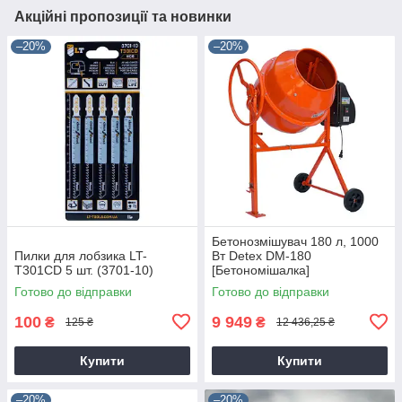
Акційні пропозиції та новинки
–20%
–20%
Бетонозмішувач 180 л, 1000
Пилки для лобзика LT-
Вт Detex DM-180
T301CD 5 шт. (3701-10)
[Бетономішалка]
Готово до відправки
Готово до відправки
100
9 949
₴
₴
125 ₴
12 436,25 ₴
Купити
Купити
–20%
–20%