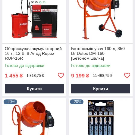
Обприскувач акумуляторний
Бетонозмішувач 160 л, 850
16 л, 12 В, 8 А/год Rupez
Вт Detex DM-160
RUP-16R
[Бетономішалка]
Готово до відправки
Готово до відправки
1 455
9 199
₴
₴
1 818,75 ₴
11 498,75 ₴
Купити
Купити
–20%
–20%