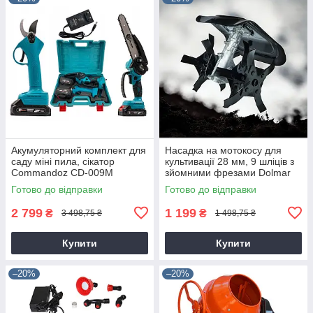
Акумуляторний комплект для
Насадка на мотокосу для
саду міні пила, сікатор
культивації 28 мм, 9 шліців з
Commandoz CD-009M
зйомними фрезами Dolmar
9T28
Готово до відправки
Готово до відправки
2 799
1 199
₴
₴
3 498,75 ₴
1 498,75 ₴
Купити
Купити
–20%
–20%