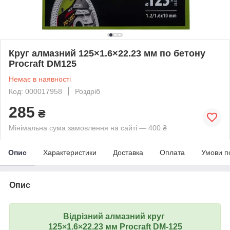
Круг алмазний 125×1.6×22.23 мм по бетону
Procraft DM125
Немає в наявності
Код: 000017958
Роздріб
285
₴
Мінімальна сума замовлення на сайті — 400 ₴
Опис
Характеристики
Доставка
Оплата
Умови п
Опис
Відрізний алмазний круг
125×1.6×22.23 мм Procraft DM-125