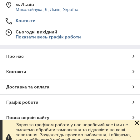
м. Львів
Миколайчука, 6, Львів, Україна
Контакти
Сьогодні вихідний
Показати весь графік роботи
Про нас
Контакти
Доставка та оплата
Графік роботи
Повна версія сайту
Зараз за графіком роботи у нас неробочий час і ми не
зможемо обробити замовлення та відповісти на ваші
Сайт створено на маркетплейсі
Prom.ua
запитання. Заздалегідь просимо вибачення, і обіцяємо,
що у найближчий робочий день відправимо всі