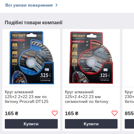
Всі умови повернення
Подібні товари компанії
Круг алмазний
Круг алмазний
Круг
125×2.2×22.23 мм по
125×2.4×22.23 мм
230×
бетону Procraft DT125
сегментний по бетону
бето
Procraft DC125
165
165
855
₴
₴
Купити
Купити