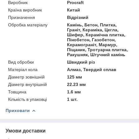
Виробник
Procraft
Країна виробник
Китай
Призначення
Відрізний
Обробка матеріалу
Камінь, Бетон, Плитка,
Граніт, Кераміка, Цегла,
Шифер, Керамічна плитка,
Пінобетон, Газобетон,
Керамограніт, Мармур,
Піщаник, Тротуарна плитка,
Ракушняк, Штучний камінь
Вид обробки
Швидкий різ
Матеріал кола
Алмаз, Твердий сплав
Діаметр зовнішній
125 мм
Діаметр внутрішній
22.23 мм
Товщина
1.6 мм
Кількість в упаковці
1 шт.
Приховати
Умови доставки