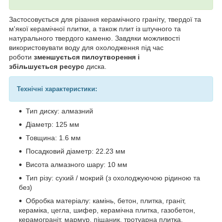
Застосовується для різання керамічного граніту, твердої та
м'якої керамічної плитки, а також плит із штучного та
натурального твердого каменю. Завдяки можливості
використовувати воду для охолодження під час
роботи
зменшується пилоутворення і
збільшується ресурс
диска.
Технічні характеристики:
Тип диску: алмазний
Діаметр: 125 мм
Товщина: 1.6 мм
Посадковий діаметр: 22.23 мм
Висота алмазного шару: 10 мм
Тип різу: сухий / мокрий (з охолоджуючою рідиною та
без)
Обробка матеріалу: камінь, бетон, плитка, граніт,
кераміка, цегла, шифер, керамічна плитка, газобетон,
керамограніт, мармур, піщаник, тротуарна плитка,