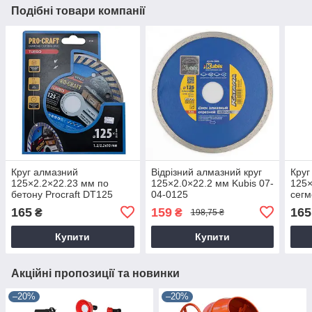
Подібні товари компанії
Круг алмазний
Відрізний алмазний круг
Круг
125×2.2×22.23 мм по
125×2.0×22.2 мм Kubis 07-
125×
бетону Procraft DT125
04-0125
сегм
Proc
165
159
165
₴
₴
198,75 ₴
Купити
Купити
Акційні пропозиції та новинки
–20%
–20%