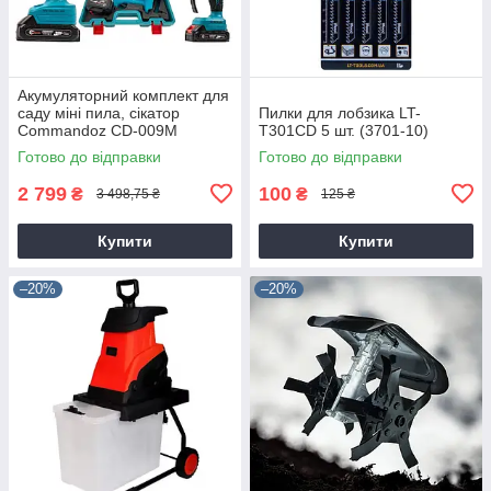
Акумуляторний комплект для
саду міні пила, сікатор
Пилки для лобзика LT-
Commandoz CD-009M
T301CD 5 шт. (3701-10)
Готово до відправки
Готово до відправки
2 799
100
₴
₴
3 498,75 ₴
125 ₴
Купити
Купити
–20%
–20%