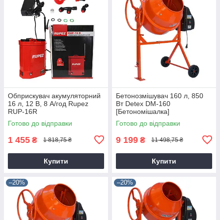
Обприскувач акумуляторний
Бетонозмішувач 160 л, 850
16 л, 12 В, 8 А/год Rupez
Вт Detex DM-160
RUP-16R
[Бетономішалка]
Готово до відправки
Готово до відправки
1 455
9 199
₴
₴
1 818,75 ₴
11 498,75 ₴
Купити
Купити
–20%
–20%