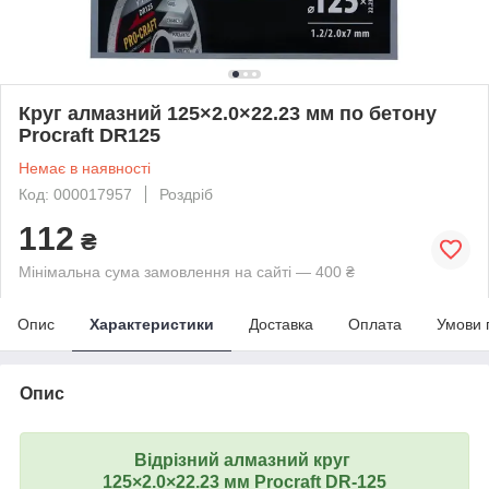
Круг алмазний 125×2.0×22.23 мм по бетону
Procraft DR125
Немає в наявності
Код: 000017957
Роздріб
112
₴
Мінімальна сума замовлення на сайті — 400 ₴
Опис
Характеристики
Доставка
Оплата
Умови 
Опис
Відрізний алмазний круг
125×2.0×22.23 мм Procraft DR-125