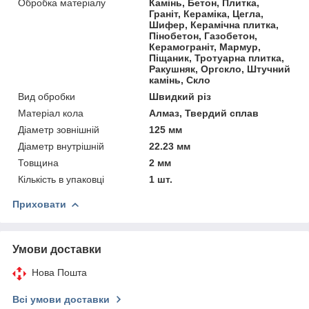
Обробка матеріалу
Камінь, Бетон, Плитка,
Граніт, Кераміка, Цегла,
Шифер, Керамічна плитка,
Пінобетон, Газобетон,
Керамограніт, Мармур,
Піщаник, Тротуарна плитка,
Ракушняк, Оргскло, Штучний
камінь, Скло
Вид обробки
Швидкий різ
Матеріал кола
Алмаз, Твердий сплав
Діаметр зовнішній
125 мм
Діаметр внутрішній
22.23 мм
Товщина
2 мм
Кількість в упаковці
1 шт.
Приховати
Умови доставки
Нова Пошта
Всі умови доставки