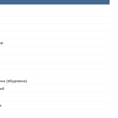
ор
чна (вбудована)
вий
в