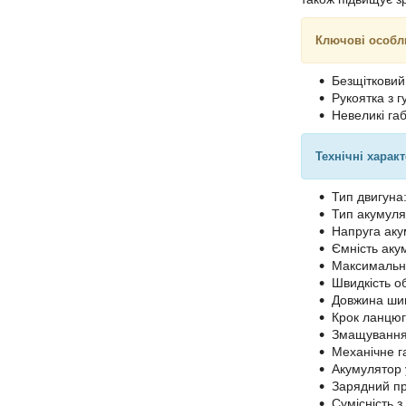
Ключові особл
Безщітковий
Рукоятка з 
Невеликі га
Технічні харак
Тип двигуна
Тип акумулят
Напруга аку
Ємність акум
Максимальна 
Швидкість о
Довжина шини
Крок ланцюга
Змащування
Механічне г
Акумулятор у
Зарядний при
Сумісність з