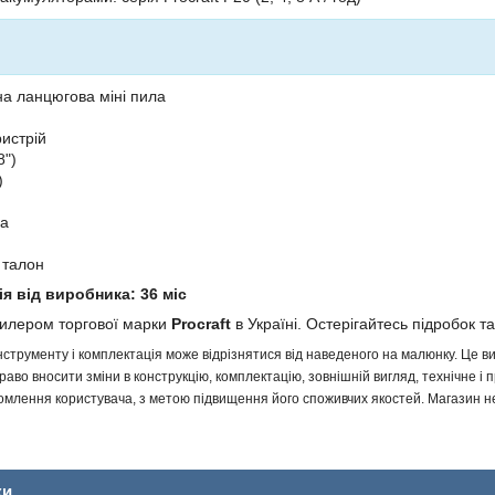
а ланцюгова міні пила
истрій
8")
)
ра
 талон
ія від виробника: 36 міс
дилером торгової марки
Procraft
в Україні. Остерігайтесь підробок та
інструменту і комплектація може відрізнятися від наведеного на малюнку. Це
аво вносити зміни в конструкцію, комплектацію, зовнішній вигляд, технічне і 
млення користувача, з метою підвищення його споживчих якостей. Магазин не 
ки