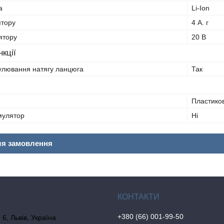
а
Li-Ion
ятору
4 А. г
ятору
20 В
кції
улювання натягу ланцюга
Так
Пластико
мулятор
Ні
ля замовлення
+380 (66) 001-99-50
6, Львів, Україна