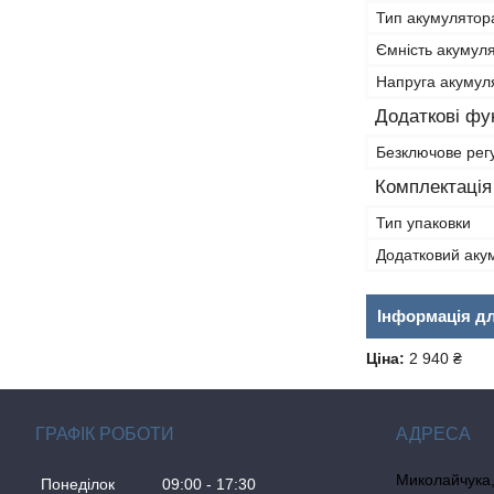
Тип акумулятор
Ємність акумул
Напруга акумул
Додаткові фун
Безключове рег
Комплектація
Тип упаковки
Додатковий аку
Інформація д
Ціна:
2 940 ₴
ГРАФІК РОБОТИ
Миколайчука, 
Понеділок
09:00
17:30