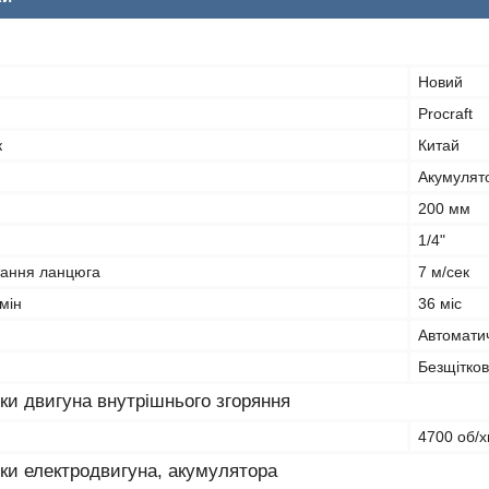
Новий
Procraft
к
Китай
Акумулят
200 мм
1/4"
тання ланцюга
7 м/сек
мін
36 міс
Автомати
Безщітко
ки двигуна внутрішнього згоряння
4700 об/х
ки електродвигуна, акумулятора