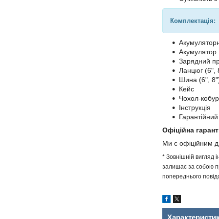
Комплектація:
Акумуляторн
Акумулятор
Зарядний пр
Ланцюг (6", 
Шина (6", 8"
Кейс
Чохол-кобу
Інструкція
Гарантійний
Офіційна гарант
Ми є офіційним 
* Зовнішній вигляд 
залишає за собою пр
попереднього повідо
Характеристи