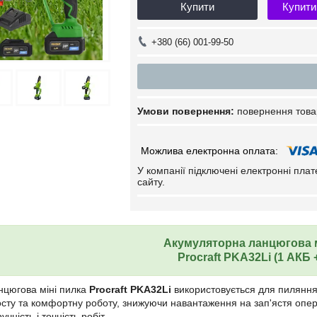
Купити
Купити
+380 (66) 001-99-50
повернення това
У компанії підключені електронні пла
сайту.
Акумуляторна ланцюгова м
Procraft
PKA32Li (
1 АКБ 
нцюгова міні пилка
Procraft PKA32Li
використовується для пиляння 
сту та комфортну роботу, знижуючи навантаження на зап'ястя опер
чність і точність робіт.