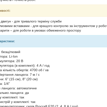
ивості:
 двигун - для тривалого терміну служби
гумовими вставками - для кращого контролю за інструментом у робот
барити – для роботи в умовах обмеженого простору
теристики:
: безщітковий
ора: Li-Ion
мулятора: 20 В
улятора (в комплекті): 4 А / год
кількість обертів: 4700 об / хв
бертання ланцюга: 7 м / с
: 6" (15 см), 8" (20 см)
: 1/4"
 ланцюга: автоматичне
альмо ланцюга: да
 комплекті: так
стрій у комплекті: так
 акумуляторами: серія Procraft F20 (2, 4, 8 А / год)