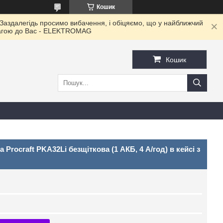
Кошик
 Заздалегідь просимо вибачення, і обіцяємо, що у найближчий
овагою до Ваc - ELEKTROMAG
Кошик
Procraft PKA32Li безщіткова (1 АКБ, 4 А/год) в кейсі з