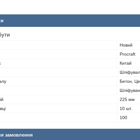
ки
бути
Новий
Procraft
к
Китай
Шліфувал
алу
Бетон, Це
Шліфува
ій
225 мм
вці
10 шт.
100
ля замовлення