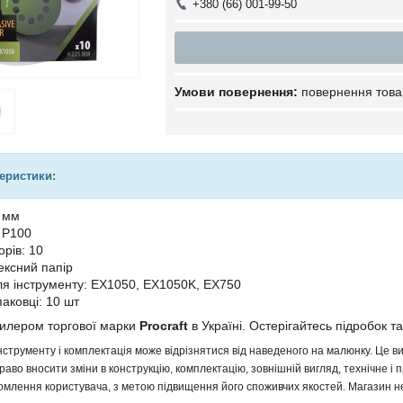
+380 (66) 001-99-50
повернення това
теристики:
 мм
: P100
орів: 10
ексний папір
ля інструменту: EX1050, EX1050K, EX750
паковці: 10 шт
дилером торгової марки
Procraft
в Україні. Остерігайтесь підробок та
інструменту і комплектація може відрізнятися від наведеного на малюнку. Це
аво вносити зміни в конструкцію, комплектацію, зовнішній вигляд, технічне і 
млення користувача, з метою підвищення його споживчих якостей. Магазин не 