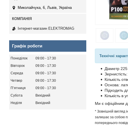
Миколайчука, 6, Львів, Україна
Інтернет-магазин ELEKTROMAG
Графік роботи
Технічні харак
Понеділок
09:00
17:30
Вівторок
09:00
17:30
Діаметр 225
Середа
09:00
17:30
Зернистість
Кількість отв
Четвер
09:00
17:30
Основа: лат
Пʼятниця
09:00
17:30
Підходить д
Субота
Вихідний
Кількість в у
Неділя
Вихідний
Ми є офіційним 
* Зовнішній вигляд 
залишає за собою пр
попереднього повідо