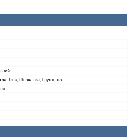
ьний
гла, Гіпс, Шпаклівка, Грунтовка
ння