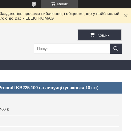
Кошик
 Заздалегідь просимо вибачення, і обіцяємо, що у найближчий
овагою до Ваc - ELEKTROMAG
Кошик
ocraft KB225.100 на липучці (упаковка 10 шт)
400 ₴