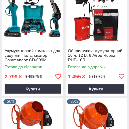
Акумуляторний комплект для
Обприскувач акумуляторний
саду міні пила, сікатор
16 л, 12 В, 8 А/год Rupez
Commandoz CD-009M
RUP-16R
Готово до відправки
Готово до відправки
2 799
1 455
₴
₴
3 498,75 ₴
1 818,75 ₴
Купити
Купити
–20%
–20%