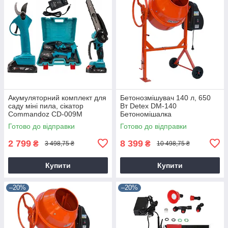
Акумуляторний комплект для
Бетонозмішувач 140 л, 650
саду міні пила, сікатор
Вт Detex DM-140
Commandoz CD-009M
Бетономішалка
Готово до відправки
Готово до відправки
2 799
8 399
₴
₴
3 498,75 ₴
10 498,75 ₴
Купити
Купити
–20%
–20%