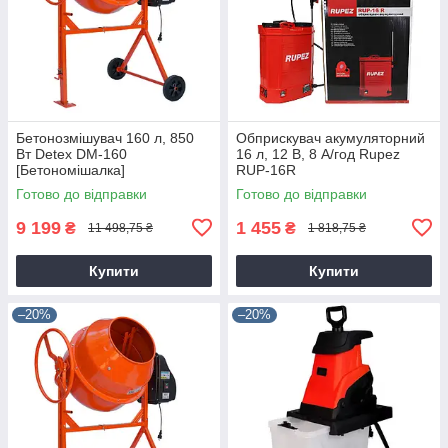
Бетонозмішувач 160 л, 850
Обприскувач акумуляторний
Вт Detex DM-160
16 л, 12 В, 8 А/год Rupez
[Бетономішалка]
RUP-16R
Готово до відправки
Готово до відправки
9 199
1 455
₴
₴
11 498,75 ₴
1 818,75 ₴
Купити
Купити
–20%
–20%