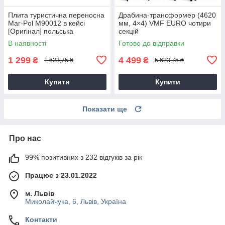
Плита туристична переносна
Драбина-трансформер (4620
Mar-Pol M90012 в кейсі
мм, 4×4) VMF EURO чотири
[Оригінал] польська
секцій
В наявності
Готово до відправки
1 299
4 499
₴
₴
1 623,75 ₴
5 623,75 ₴
Купити
Купити
Показати ще
Про нас
99% позитивних з 232 відгуків за рік
Працює з 23.01.2022
м. Львів
Миколайчука, 6, Львів, Україна
Контакти