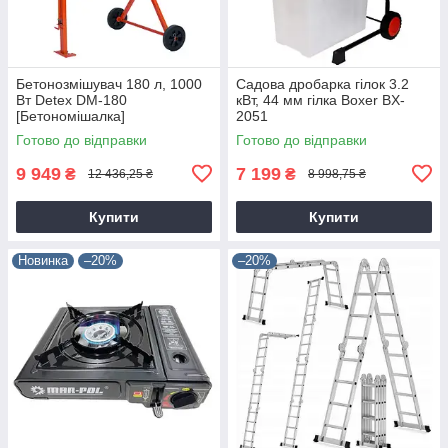
Бетонозмішувач 180 л, 1000
Садова дробарка гілок 3.2
Вт Detex DM-180
кВт, 44 мм гілка Boxer BX-
[Бетономішалка]
2051
Готово до відправки
Готово до відправки
9 949
7 199
₴
₴
12 436,25 ₴
8 998,75 ₴
Купити
Купити
Новинка
–20%
–20%