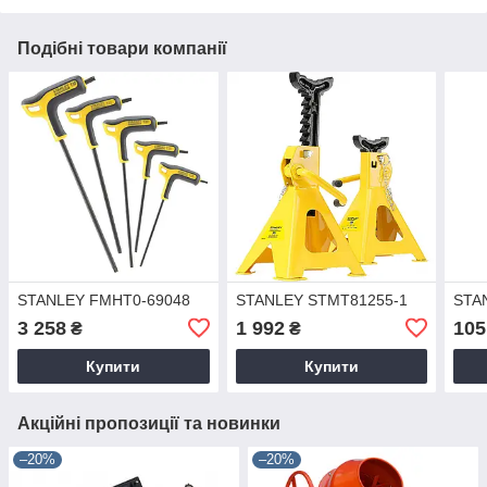
Подібні товари компанії
STANLEY FMHT0-69048
STANLEY STMT81255-1
STA
3 258
1 992
105
₴
₴
Купити
Купити
Акційні пропозиції та новинки
–20%
–20%