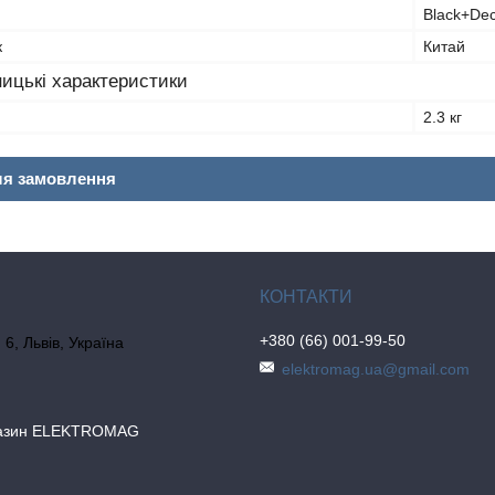
Black+De
к
Китай
ицькі характеристики
2.3 кг
ля замовлення
+380 (66) 001-99-50
6, Львів, Україна
elektromag.ua@gmail.com
газин ELEKTROMAG