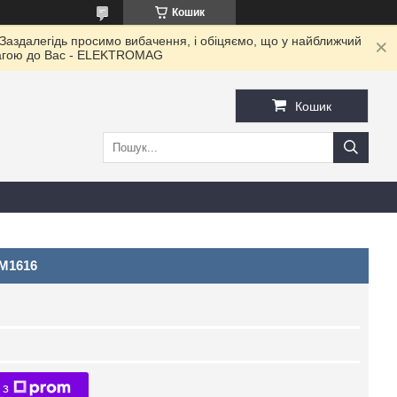
Кошик
 Заздалегідь просимо вибачення, і обіцяємо, що у найближчий
овагою до Ваc - ELEKTROMAG
Кошик
M1616
 з