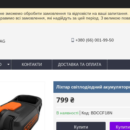
 не зможемо обробити замовлення та відповісти на ваші запитання.
правимо всі замовлення, які надійдуть за цей період. З великою п
+380 (66) 001-99-50
MAG
Ю
КОНТАКТИ
ДОСТАВКА ТА ОПЛАТА
Ліхтар світлодіодний акумулят
799 ₴
В наявності
Код:
BDCCF18N
Купити
Купити