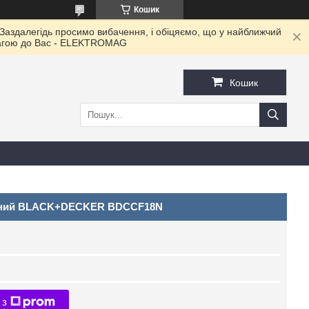
Кошик
 Заздалегідь просимо вибачення, і обіцяємо, що у найближчий
овагою до Ваc - ELEKTROMAG
Кошик
орний BLACK+DECKER BDCCF18N
 з