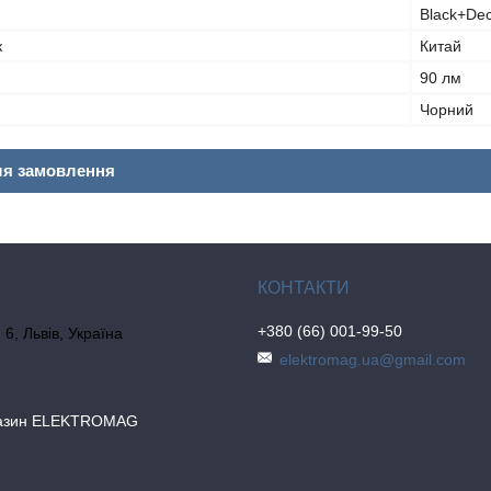
Black+De
к
Китай
90 лм
Чорний
ля замовлення
+380 (66) 001-99-50
6, Львів, Україна
elektromag.ua@gmail.com
газин ELEKTROMAG