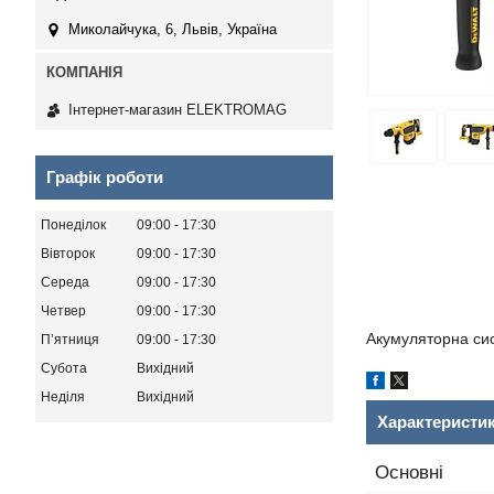
Миколайчука, 6, Львів, Україна
Інтернет-магазин ELEKTROMAG
Графік роботи
Понеділок
09:00
17:30
Вівторок
09:00
17:30
Середа
09:00
17:30
Четвер
09:00
17:30
Акумуляторна сист
Пʼятниця
09:00
17:30
Субота
Вихідний
Неділя
Вихідний
Характеристи
Основні