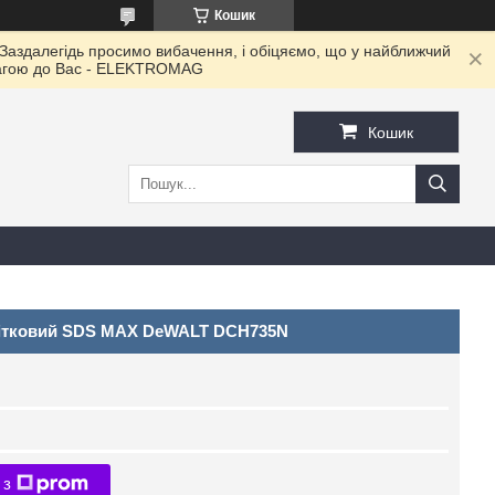
Кошик
 Заздалегідь просимо вибачення, і обіцяємо, що у найближчий
овагою до Ваc - ELEKTROMAG
Кошик
ітковий SDS MAX DeWALT DCH735N
 з