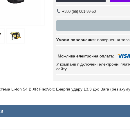
+380 (66) 001-99-50
повернення това
У компанії підключені електронні пла
сайту.
ема Li-Ion 54 В XR FlexVolt; Енергія удару 13,3 Дж; Вага (без акуму
ки