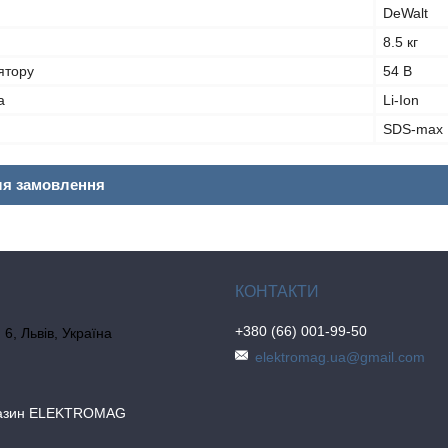
DeWalt
8.5 кг
ятору
54 В
а
Li-Ion
SDS-max
ля замовлення
+380 (66) 001-99-50
6, Львів, Україна
elektromag.ua@gmail.com
газин ELEKTROMAG