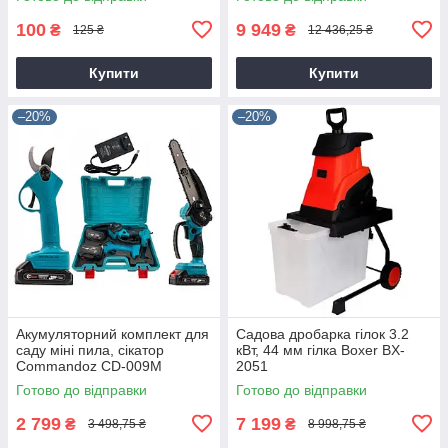
100
9 949
₴
₴
125 ₴
12 436,25 ₴
Купити
Купити
–20%
–20%
Акумуляторний комплект для
Садова дробарка гілок 3.2
саду міні пила, сікатор
кВт, 44 мм гілка Boxer BX-
Commandoz CD-009M
2051
Готово до відправки
Готово до відправки
2 799
7 199
₴
₴
3 498,75 ₴
8 998,75 ₴