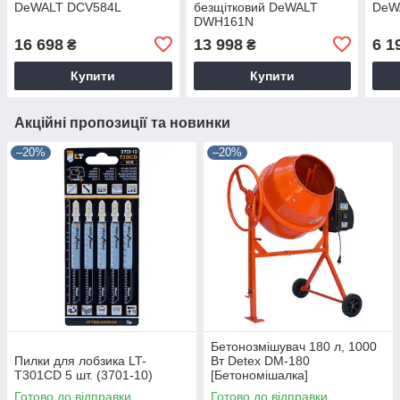
DeWALT DCV584L
безщітковий DeWALT
DeW
DWH161N
16 698
13 998
6 1
₴
₴
Купити
Купити
Акційні пропозиції та новинки
–20%
–20%
Бетонозмішувач 180 л, 1000
Пилки для лобзика LT-
Вт Detex DM-180
T301CD 5 шт. (3701-10)
[Бетономішалка]
Готово до відправки
Готово до відправки