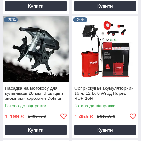
Купити
Купити
–20%
–20%
Насадка на мотокосу для
Обприскувач акумуляторний
культивації 28 мм, 9 шліців з
16 л, 12 В, 8 А/год Rupez
зйомними фрезами Dolmar
RUP-16R
9T28
Готово до відправки
Готово до відправки
1 199
1 455
₴
₴
1 498,75 ₴
1 818,75 ₴
Купити
Купити