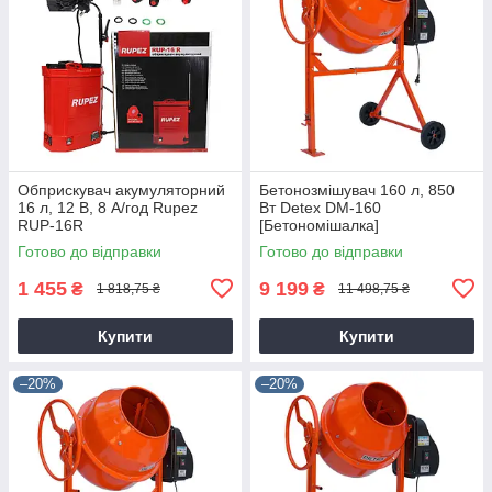
Обприскувач акумуляторний
Бетонозмішувач 160 л, 850
16 л, 12 В, 8 А/год Rupez
Вт Detex DM-160
RUP-16R
[Бетономішалка]
Готово до відправки
Готово до відправки
1 455
9 199
₴
₴
1 818,75 ₴
11 498,75 ₴
Купити
Купити
–20%
–20%