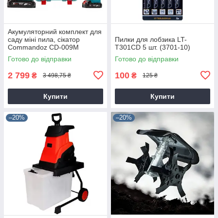
Акумуляторний комплект для
саду міні пила, сікатор
Пилки для лобзика LT-
Commandoz CD-009M
T301CD 5 шт. (3701-10)
Готово до відправки
Готово до відправки
2 799
100
₴
₴
3 498,75 ₴
125 ₴
Купити
Купити
–20%
–20%