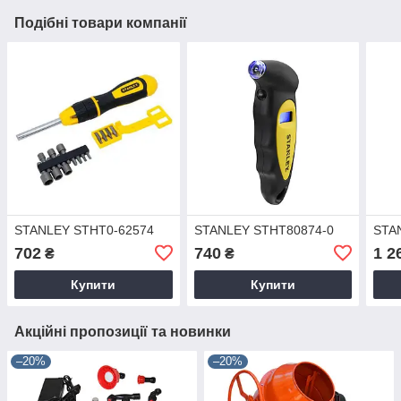
Подібні товари компанії
STANLEY STHT0-62574
STANLEY STHT80874-0
STA
702
740
1 2
₴
₴
Купити
Купити
Акційні пропозиції та новинки
–20%
–20%