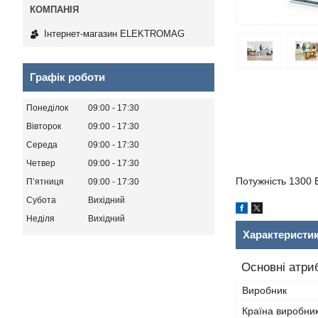
Інтернет-магазин ELEKTROMAG
Графік роботи
Понеділок
09:00
17:30
Вівторок
09:00
17:30
Середа
09:00
17:30
Четвер
09:00
17:30
Потужність 1300 
Пʼятниця
09:00
17:30
Субота
Вихідний
Неділя
Вихідний
Характеристи
Основні атри
Виробник
Країна виробни