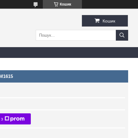
Кошик
Кошик
M1615
 з