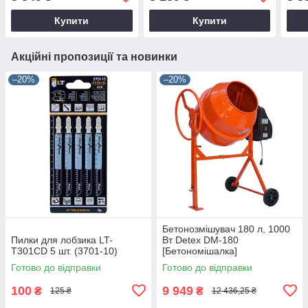
Купити
Купити
Акційні пропозиції та новинки
–20%
–20%
Бетонозмішувач 180 л, 1000
Пилки для лобзика LT-
Вт Detex DM-180
T301CD 5 шт. (3701-10)
[Бетономішалка]
Готово до відправки
Готово до відправки
100
9 949
₴
₴
125 ₴
12 436,25 ₴