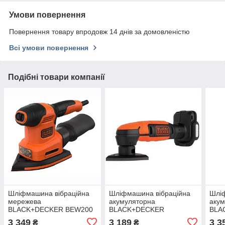
Умови повернення
Повернення товару впродовж 14 днів за домовленістю
Всі умови повернення
Подібні товари компанії
Шліфмашина вібраційна
Шліфмашина вібраційна
Шлі
мережева
акумуляторна
акум
BLACK+DECKER BEW200
BLACK+DECKER
BLA
BDCDS12N
BDC
3 349
3 189
3 3
₴
₴