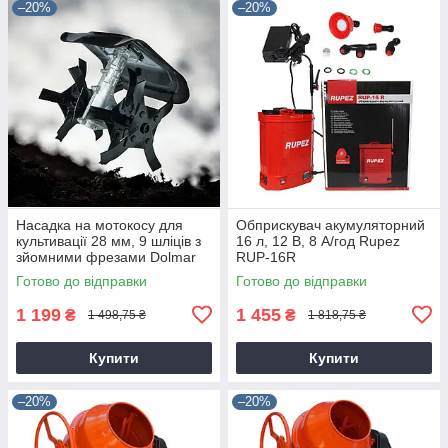
–20%
–20%
Насадка на мотокосу для
Обприскувач акумуляторний
культивації 28 мм, 9 шліців з
16 л, 12 В, 8 А/год Rupez
зйомними фрезами Dolmar
RUP-16R
9T28
Готово до відправки
Готово до відправки
1 199
1 455
₴
₴
1 498,75 ₴
1 818,75 ₴
Купити
Купити
–20%
–20%