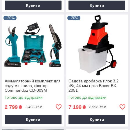
Купити
Купити
–20%
–20%
Акумуляторний комплект для
Садова дробарка гілок 3.2
саду міні пила, сікатор
кВт, 44 мм гілка Boxer BX-
Commandoz CD-009M
2051
Готово до відправки
Готово до відправки
2 799
7 199
₴
₴
3 498,75 ₴
8 998,75 ₴
Купити
Купити