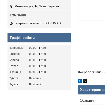
Миколайчука, 6, Львів, Україна
Інтернет-магазин ELEKTROMAG
Графік роботи
Понеділок
09:00
17:30
Вівторок
09:00
17:30
Середа
09:00
17:30
Четвер
09:00
17:30
Джерело живлення 
Пʼятниця
09:00
17:30
Субота
Вихідний
Неділя
Вихідний
Характеристи
Основні