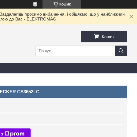
Кошик
 Заздалегідь просимо вибачення, і обіцяємо, що у найближчий
овагою до Ваc - ELEKTROMAG
Кошик
DECKER CS3652LC
 з