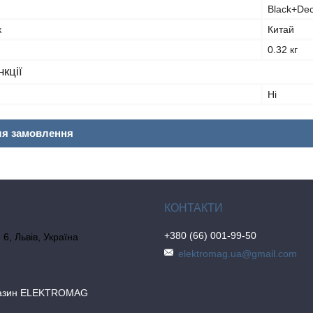
Black+De
к
Китай
0.32 кг
кції
Ні
ля замовлення
+380 (66) 001-99-50
6, Львів, Україна
elektromag.ua@gmail.com
газин ELEKTROMAG