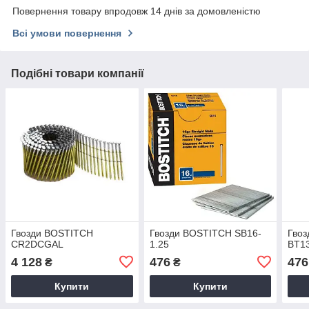
Повернення товару впродовж 14 днів за домовленістю
Всі умови повернення
Подібні товари компанії
Гвозди BOSTITCH
Гвозди BOSTITCH SB16-
Гво
CR2DCGAL
1.25
BT1
4 128
476
476
₴
₴
Купити
Купити