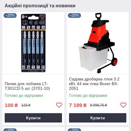
Акційні пропозиції та новинки
–20%
–20%
Садова дробарка гілок 3.2
Пилки для лобзика LT-
кВт, 44 мм гілка Boxer BX-
T301CD 5 шт. (3701-10)
2051
Готово до відправки
Готово до відправки
100
7 199
₴
₴
125 ₴
8 998,75 ₴
Купити
Купити
–20%
–20%