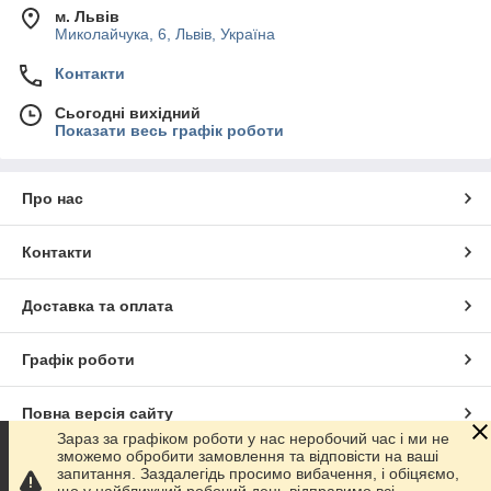
м. Львів
Миколайчука, 6, Львів, Україна
Контакти
Сьогодні вихідний
Показати весь графік роботи
Про нас
Контакти
Доставка та оплата
Графік роботи
Повна версія сайту
Зараз за графіком роботи у нас неробочий час і ми не
зможемо обробити замовлення та відповісти на ваші
Сайт створено на маркетплейсі
Prom.ua
запитання. Заздалегідь просимо вибачення, і обіцяємо,