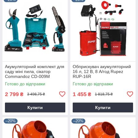
Акумуляторний комплект для
Обприскувач акумуляторний
саду міні пила, сікатор
16 л, 12 В, 8 А/год Rupez
Commandoz CD-009M
RUP-16R
Готово до відправки
Готово до відправки
2 799
1 455
₴
₴
3 498,75 ₴
1 818,75 ₴
Купити
Купити
–20%
–20%