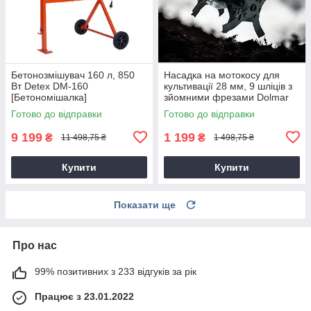
Бетонозмішувач 160 л, 850
Насадка на мотокосу для
Вт Detex DM-160
культивації 28 мм, 9 шліців з
[Бетономішалка]
зйомними фрезами Dolmar
9T28
Готово до відправки
Готово до відправки
9 199
1 199
₴
₴
11 498,75 ₴
1 498,75 ₴
Купити
Купити
Показати ще
Про нас
99% позитивних з 233 відгуків за рік
Працює з 23.01.2022