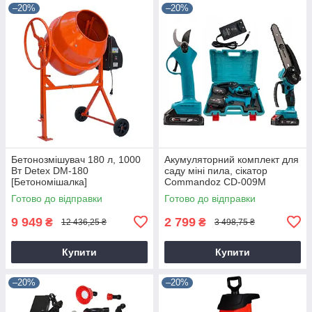
–20%
–20%
Бетонозмішувач 180 л, 1000
Акумуляторний комплект для
Вт Detex DM-180
саду міні пила, сікатор
[Бетономішалка]
Commandoz CD-009M
Готово до відправки
Готово до відправки
9 949
2 799
₴
₴
12 436,25 ₴
3 498,75 ₴
Купити
Купити
–20%
–20%