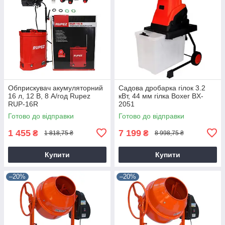
Обприскувач акумуляторний
Садова дробарка гілок 3.2
16 л, 12 В, 8 А/год Rupez
кВт, 44 мм гілка Boxer BX-
RUP-16R
2051
Готово до відправки
Готово до відправки
1 455
7 199
₴
₴
1 818,75 ₴
8 998,75 ₴
Купити
Купити
–20%
–20%