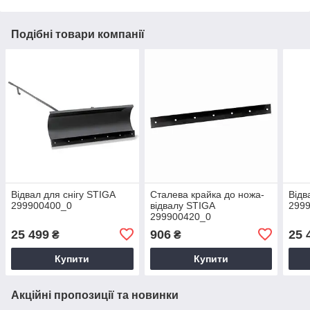
Подібні товари компанії
Відвал для снігу STIGA
Сталева крайка до ножа-
Відв
299900400_0
відвалу STIGA
299
299900420_0
25 499
906
25 
₴
₴
Купити
Купити
Акційні пропозиції та новинки