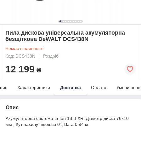
Пила дискова універсальна акумуляторна
безщіткова DeWALT DCS438N
Немає в наявності
Код: DCS438N
Роздріб
12 199
₴
пис
Характеристики
Доставка
Оплата
Умови пове
Опис
Акумуляторна система Li-Ion 18 В XR; Діаметр диска 76х10
мм ; Кут нахилу підошви 0°; Вага 0.94 кг