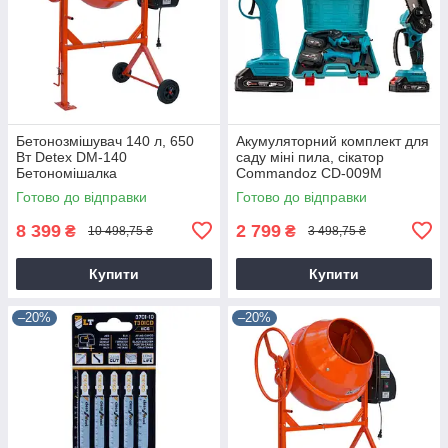
Бетонозмішувач 140 л, 650
Акумуляторний комплект для
Вт Detex DM-140
саду міні пила, сікатор
Бетономішалка
Commandoz CD-009M
Готово до відправки
Готово до відправки
8 399
2 799
₴
₴
10 498,75 ₴
3 498,75 ₴
Купити
Купити
–20%
–20%