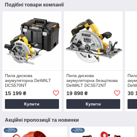
Подібні товари компанії
Пила дискова
Пила дискова
Пила
акумуляторна DeWALT
акумуляторна безщіткова
акум
DCS570NT
DeWALT DCS572NT
DeW
15 199
19 898
30 
₴
₴
Купити
Купити
Акційні пропозиції та новинки
–20%
–20%