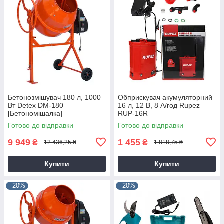
Бетонозмішувач 180 л, 1000
Обприскувач акумуляторний
Вт Detex DM-180
16 л, 12 В, 8 А/год Rupez
[Бетономішалка]
RUP-16R
Готово до відправки
Готово до відправки
9 949
1 455
₴
₴
12 436,25 ₴
1 818,75 ₴
Купити
Купити
–20%
–20%