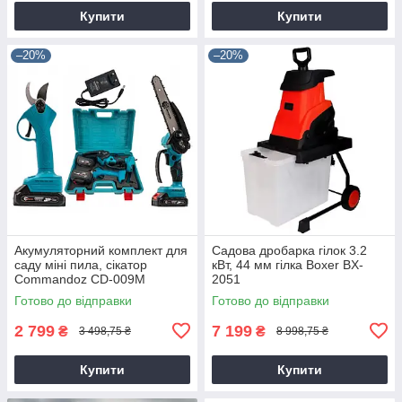
Купити
Купити
–20%
–20%
Акумуляторний комплект для
Садова дробарка гілок 3.2
саду міні пила, сікатор
кВт, 44 мм гілка Boxer BX-
Commandoz CD-009M
2051
Готово до відправки
Готово до відправки
2 799
7 199
₴
₴
3 498,75 ₴
8 998,75 ₴
Купити
Купити