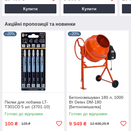
Купити
Купити
Акційні пропозиції та новинки
–20%
–20%
Бетонозмішувач 180 л, 1000
Пилки для лобзика LT-
Вт Detex DM-180
T301CD 5 шт. (3701-10)
[Бетономішалка]
Готово до відправки
Готово до відправки
100
9 949
₴
₴
125 ₴
12 436,25 ₴