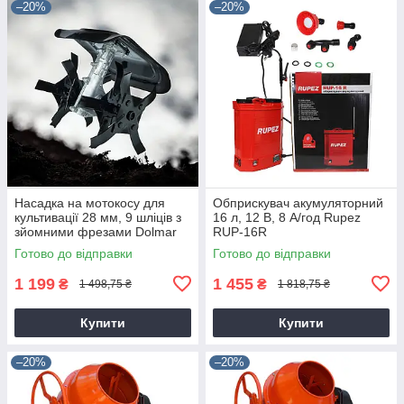
–20%
–20%
Насадка на мотокосу для
Обприскувач акумуляторний
культивації 28 мм, 9 шліців з
16 л, 12 В, 8 А/год Rupez
зйомними фрезами Dolmar
RUP-16R
9T28
Готово до відправки
Готово до відправки
1 199
1 455
₴
₴
1 498,75 ₴
1 818,75 ₴
Купити
Купити
–20%
–20%