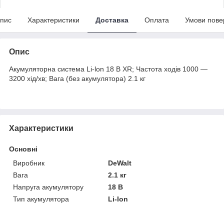
пис
Характеристики
Доставка
Оплата
Умови пове
Опис
Акумуляторна система Li-lon 18 В XR; Частота ходів 1000 —
3200 хід/хв; Вага (без акумулятора) 2.1 кг
Характеристики
Основні
Виробник
DeWalt
Вага
2.1 кг
Напруга акумулятору
18 В
Тип акумулятора
Li-Ion