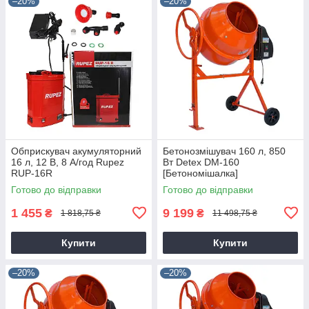
–20%
–20%
Обприскувач акумуляторний
Бетонозмішувач 160 л, 850
16 л, 12 В, 8 А/год Rupez
Вт Detex DM-160
RUP-16R
[Бетономішалка]
Готово до відправки
Готово до відправки
1 455
9 199
₴
₴
1 818,75 ₴
11 498,75 ₴
Купити
Купити
–20%
–20%