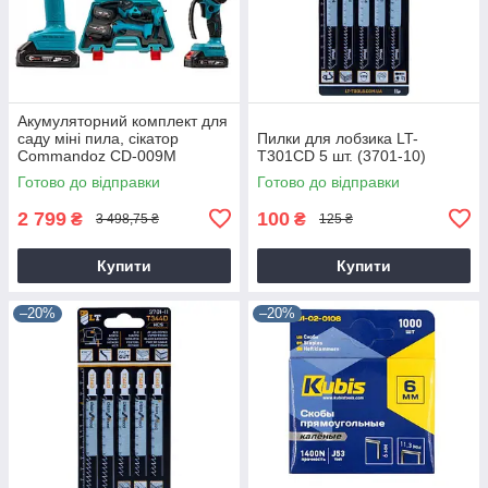
Акумуляторний комплект для
саду міні пила, сікатор
Пилки для лобзика LT-
Commandoz CD-009M
T301CD 5 шт. (3701-10)
Готово до відправки
Готово до відправки
2 799
100
₴
₴
3 498,75 ₴
125 ₴
Купити
Купити
–20%
–20%