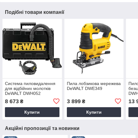
Подібні товари компанії
Система пиловидалення
Пила лобзикова мережева
Пило
для відбійних молотків
DeWALT DWE349
без
DeWALT DWH052
DWH
8 673
3 899
13 
₴
₴
Купити
Купити
Акційні пропозиції та новинки