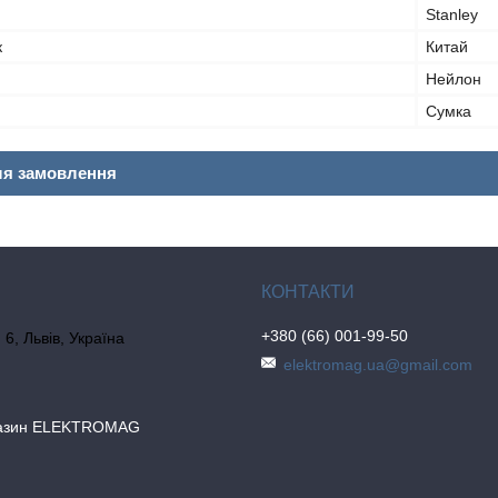
Stanley
к
Китай
Нейлон
Сумка
ля замовлення
+380 (66) 001-99-50
6, Львів, Україна
elektromag.ua@gmail.com
газин ELEKTROMAG