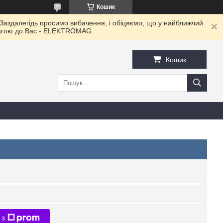
Кошик
 Заздалегідь просимо вибачення, і обіцяємо, що у найближчий
овагою до Ваc - ELEKTROMAG
Кошик
 з