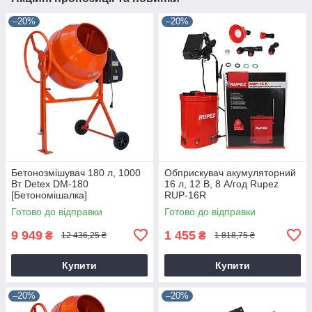
–20%
–20%
Бетонозмішувач 180 л, 1000
Обприскувач акумуляторний
Вт Detex DM-180
16 л, 12 В, 8 А/год Rupez
[Бетономішалка]
RUP-16R
Готово до відправки
Готово до відправки
9 949
1 455
₴
₴
12 436,25 ₴
1 818,75 ₴
Купити
Купити
–20%
–20%