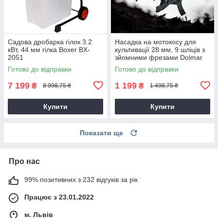
Садова дробарка гілок 3.2
Насадка на мотокосу для
кВт, 44 мм гілка Boxer BX-
культивації 28 мм, 9 шліців з
2051
зйомними фрезами Dolmar
9T28
Готово до відправки
Готово до відправки
7 199
1 199
₴
₴
8 998,75 ₴
1 498,75 ₴
Купити
Купити
Показати ще
Про нас
99% позитивних з 232 відгуків за рік
Працює з 23.01.2022
м. Львів