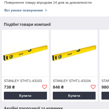
Повернення товару впродовж 14 днів за домовленістю
Всі умови повернення
Подібні товари компанії
STANLEY STHT1-43103
STANLEY STHT1-43104
STA
738
846
980
₴
₴
Купити
Купити
Акційні пропозиції та новинки