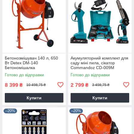
Бетонозмішувач 140 л, 650
Акумуляторний комплект для
Вт Detex DM-140
саду міні пила, сікатор
Бетономішалка
Commandoz CD-009M
Готово до відправки
Готово до відправки
8 399
2 799
₴
₴
10 498,75 ₴
3 498,75 ₴
Купити
Купити
–20%
–20%