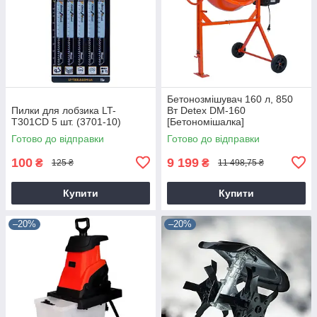
Бетонозмішувач 160 л, 850
Пилки для лобзика LT-
Вт Detex DM-160
T301CD 5 шт. (3701-10)
[Бетономішалка]
Готово до відправки
Готово до відправки
100
9 199
₴
₴
125 ₴
11 498,75 ₴
Купити
Купити
–20%
–20%