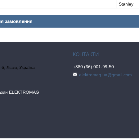
Stanley
ля замовлення
+380 (66) 001-99-50
6, Львів, Україна
elektromag.ua@gmail.com
газин ELEKTROMAG