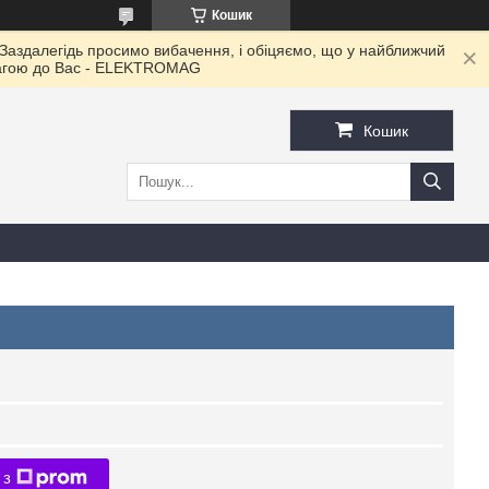
Кошик
 Заздалегідь просимо вибачення, і обіцяємо, що у найближчий
овагою до Ваc - ELEKTROMAG
Кошик
 з