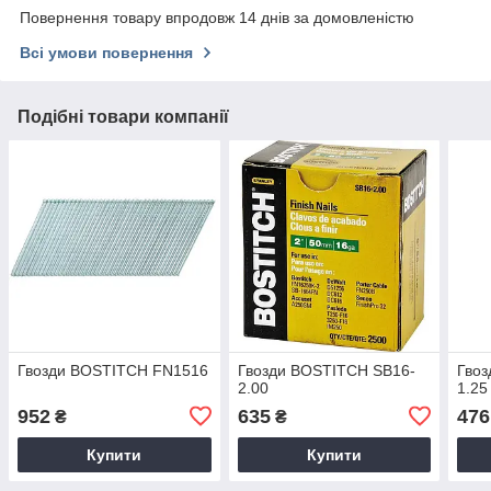
Повернення товару впродовж 14 днів за домовленістю
Всі умови повернення
Подібні товари компанії
Гвозди BOSTITCH FN1516
Гвозди BOSTITCH SB16-
Гво
2.00
1.25
952
635
476
₴
₴
Купити
Купити