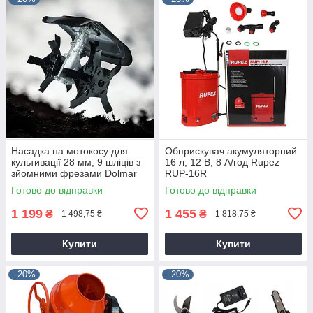
Насадка на мотокосу для
Обприскувач акумуляторний
культивації 28 мм, 9 шліців з
16 л, 12 В, 8 А/год Rupez
зйомними фрезами Dolmar
RUP-16R
9T28
Готово до відправки
Готово до відправки
1 199
1 455
₴
₴
1 498,75 ₴
1 818,75 ₴
Купити
Купити
–20%
–20%