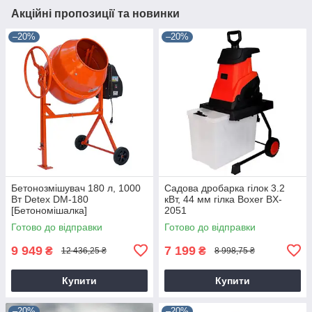
Акційні пропозиції та новинки
–20%
–20%
Бетонозмішувач 180 л, 1000
Садова дробарка гілок 3.2
Вт Detex DM-180
кВт, 44 мм гілка Boxer BX-
[Бетономішалка]
2051
Готово до відправки
Готово до відправки
9 949
7 199
₴
₴
12 436,25 ₴
8 998,75 ₴
Купити
Купити
–20%
–20%