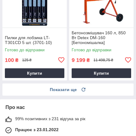
Бетонозмішувач 160 л, 850
Пилки для лобзика LT-
Вт Detex DM-160
T301CD 5 шт. (3701-10)
[Бетономішалка]
Готово до відправки
Готово до відправки
100
9 199
₴
₴
125 ₴
11 498,75 ₴
Купити
Купити
Показати ще
Про нас
99% позитивних з 231 відгука за рік
Працює з 23.01.2022