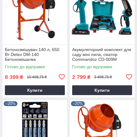
Бетонозмішувач 140 л, 650
Акумуляторний комплект для
Вт Detex DM-140
саду міні пила, сікатор
Бетономішалка
Commandoz CD-009M
Готово до відправки
Готово до відправки
8 399
2 799
₴
₴
10 498,75 ₴
3 498,75 ₴
Купити
Купити
–20%
–20%