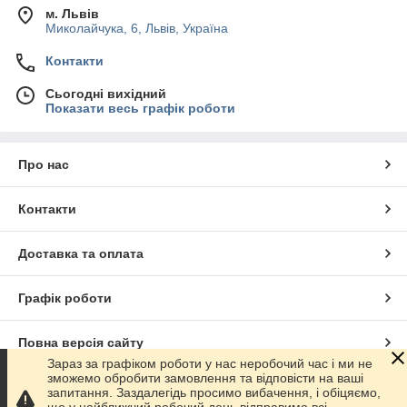
м. Львів
Миколайчука, 6, Львів, Україна
Контакти
Сьогодні вихідний
Показати весь графік роботи
Про нас
Контакти
Доставка та оплата
Графік роботи
Повна версія сайту
Зараз за графіком роботи у нас неробочий час і ми не
зможемо обробити замовлення та відповісти на ваші
Сайт створено на маркетплейсі
Prom.ua
запитання. Заздалегідь просимо вибачення, і обіцяємо,