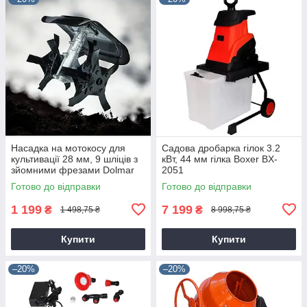
Насадка на мотокосу для
Садова дробарка гілок 3.2
культивації 28 мм, 9 шліців з
кВт, 44 мм гілка Boxer BX-
зйомними фрезами Dolmar
2051
9T28
Готово до відправки
Готово до відправки
1 199
7 199
₴
₴
1 498,75 ₴
8 998,75 ₴
Купити
Купити
–20%
–20%