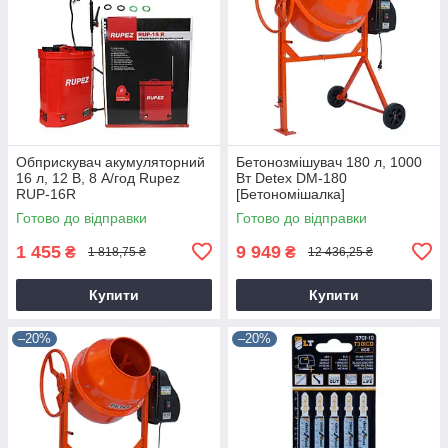
Обприскувач акумуляторний
Бетонозмішувач 180 л, 1000
16 л, 12 В, 8 А/год Rupez
Вт Detex DM-180
RUP-16R
[Бетономішалка]
Готово до відправки
Готово до відправки
1 455
9 949
₴
₴
1 818,75 ₴
12 436,25 ₴
Купити
Купити
–20%
–20%