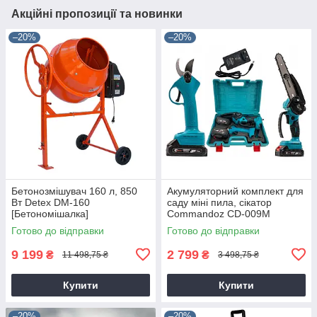
Акційні пропозиції та новинки
–20%
–20%
Бетонозмішувач 160 л, 850
Акумуляторний комплект для
Вт Detex DM-160
саду міні пила, сікатор
[Бетономішалка]
Commandoz CD-009M
Готово до відправки
Готово до відправки
9 199
2 799
₴
₴
11 498,75 ₴
3 498,75 ₴
Купити
Купити
–20%
–20%