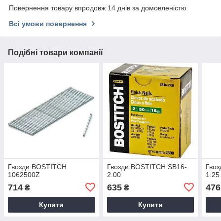
Повернення товару впродовж 14 днів за домовленістю
Всі умови повернення
Подібні товари компанії
Гвозди BOSTITCH
Гвозди BOSTITCH SB16-
Гво
1062500Z
2.00
1.25
714
635
476
₴
₴
Купити
Купити