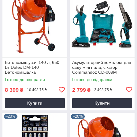
Бетонозмішувач 140 л, 650
Акумуляторний комплект для
Вт Detex DM-140
саду міні пила, сікатор
Бетономішалка
Commandoz CD-009M
Готово до відправки
Готово до відправки
8 399
2 799
₴
₴
10 498,75 ₴
3 498,75 ₴
Купити
Купити
–20%
–20%