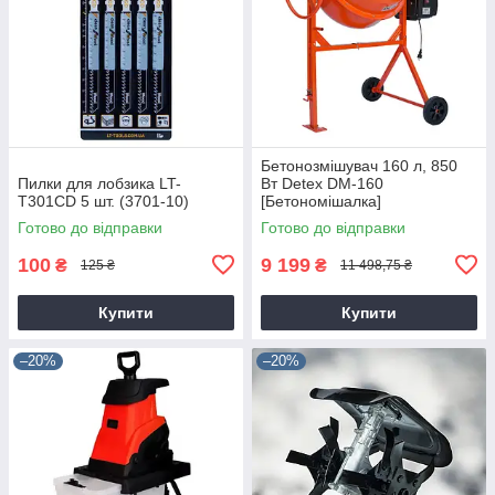
Бетонозмішувач 160 л, 850
Пилки для лобзика LT-
Вт Detex DM-160
T301CD 5 шт. (3701-10)
[Бетономішалка]
Готово до відправки
Готово до відправки
100
9 199
₴
₴
125 ₴
11 498,75 ₴
Купити
Купити
–20%
–20%