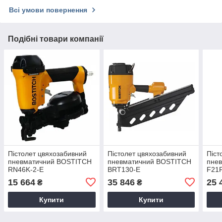
Всі умови повернення
Подібні товари компанії
Пістолет цвяхозабивний
Пістолет цвяхозабивний
Піст
пневматичний BOSTITCH
пневматичний BOSTITCH
пне
RN46K-2-E
BRT130-E
F21
15 664
35 846
25 
₴
₴
Купити
Купити