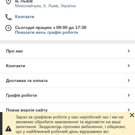
м. Львів
Миколайчука, 6, Львів, Україна
Контакти
Сьогодні працює з 09:00 до 17:30
Показати весь графік роботи
Про нас
Контакти
Доставка та оплата
Графік роботи
Повна версія сайту
Зараз за графіком роботи у нас неробочий час і ми не
зможемо обробити замовлення та відповісти на ваші
Сайт створено на маркетплейсі
Prom.ua
запитання. Заздалегідь просимо вибачення, і обіцяємо,
що у найближчий робочий день відправимо всі