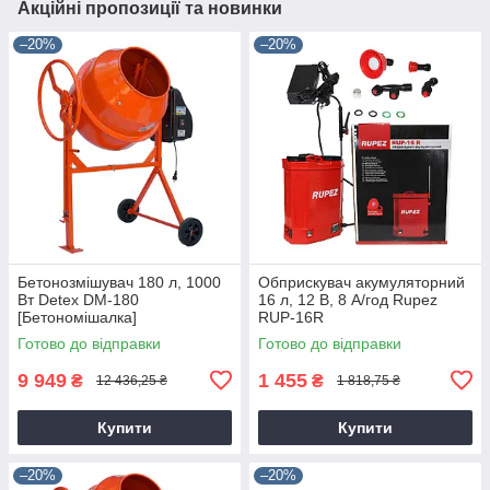
Акційні пропозиції та новинки
–20%
–20%
Бетонозмішувач 180 л, 1000
Обприскувач акумуляторний
Вт Detex DM-180
16 л, 12 В, 8 А/год Rupez
[Бетономішалка]
RUP-16R
Готово до відправки
Готово до відправки
9 949
1 455
₴
₴
12 436,25 ₴
1 818,75 ₴
Купити
Купити
–20%
–20%