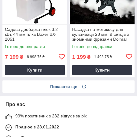
Садова дробарка гілок 3.2
Насадка на мотокосу для
кВт, 44 мм гілка Boxer BX-
культивації 28 мм, 9 шліців з
2051
зйомними фрезами Dolmar
9T28
Готово до відправки
Готово до відправки
7 199
1 199
₴
₴
8 998,75 ₴
1 498,75 ₴
Купити
Купити
Показати ще
Про нас
99% позитивних з 232 відгуків за рік
Працює з 23.01.2022