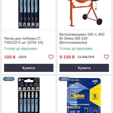
Бетонозмішувач 160 л, 850
Пилки для лобзика LT-
Вт Detex DM-160
T301CD 5 шт. (3701-10)
[Бетономішалка]
Готово до відправки
Готово до відправки
100
9 199
₴
₴
125 ₴
11 498,75 ₴
Купити
Купити
–20%
–20%