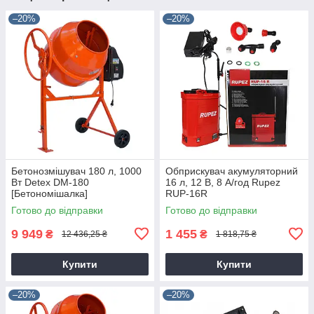
–20%
–20%
Бетонозмішувач 180 л, 1000
Обприскувач акумуляторний
Вт Detex DM-180
16 л, 12 В, 8 А/год Rupez
[Бетономішалка]
RUP-16R
Готово до відправки
Готово до відправки
9 949
1 455
₴
₴
12 436,25 ₴
1 818,75 ₴
Купити
Купити
–20%
–20%