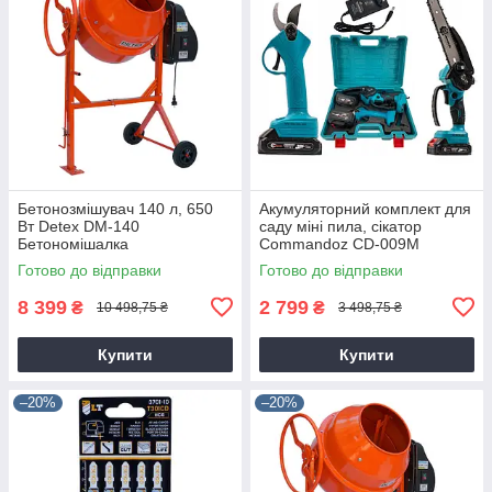
Бетонозмішувач 140 л, 650
Акумуляторний комплект для
Вт Detex DM-140
саду міні пила, сікатор
Бетономішалка
Commandoz CD-009M
Готово до відправки
Готово до відправки
8 399
2 799
₴
₴
10 498,75 ₴
3 498,75 ₴
Купити
Купити
–20%
–20%