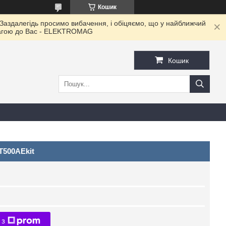
Кошик
 Заздалегідь просимо вибачення, і обіцяємо, що у найближчий
овагою до Ваc - ELEKTROMAG
Кошик
T500AEkit
 з