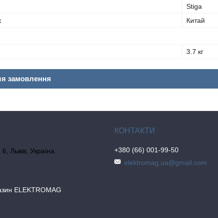
Stiga
к
Китай
3.7 кг
ля замовлення
+380 (66) 001-99-50
6, Львів, Україна
elektromag.ua@gmail.com
газин ELEKTROMAG