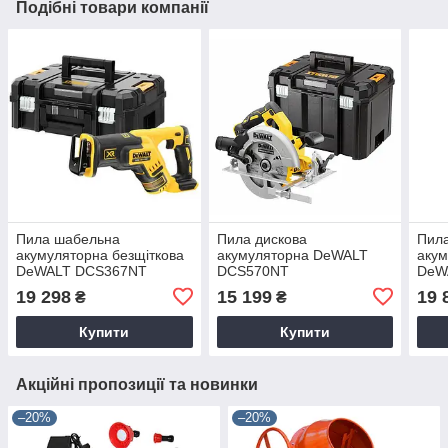
Подібні товари компанії
Пила шабельна
Пила дискова
Пила
акумуляторна безщіткова
акумуляторна DeWALT
акум
DeWALT DCS367NT
DCS570NT
DeW
19 298
15 199
19 
₴
₴
Купити
Купити
Акційні пропозиції та новинки
–20%
–20%