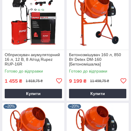
Обприскувач акумуляторний
Бетонозмішувач 160 л, 850
16 л, 12 В, 8 А/год Rupez
Вт Detex DM-160
RUP-16R
[Бетономішалка]
Готово до відправки
Готово до відправки
1 455
9 199
₴
₴
1 818,75 ₴
11 498,75 ₴
Купити
Купити
–20%
–20%