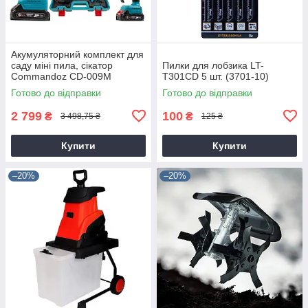
Акумуляторний комплект для
саду міні пила, сікатор
Пилки для лобзика LT-
Commandoz CD-009M
T301CD 5 шт. (3701-10)
Готово до відправки
Готово до відправки
2 799
100
₴
₴
3 498,75 ₴
125 ₴
Купити
Купити
–20%
–20%