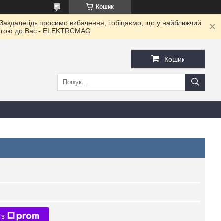
Кошик
 Заздалегідь просимо вибачення, і обіцяємо, що у найближчий
овагою до Ваc - ELEKTROMAG
Кошик
 з