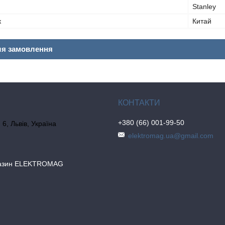
Stanley
к
Китай
ля замовлення
+380 (66) 001-99-50
6, Львів, Україна
elektromag.ua@gmail.com
газин ELEKTROMAG