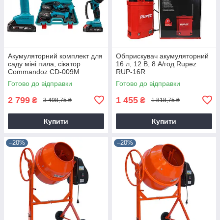
Акумуляторний комплект для
Обприскувач акумуляторний
саду міні пила, сікатор
16 л, 12 В, 8 А/год Rupez
Commandoz CD-009M
RUP-16R
Готово до відправки
Готово до відправки
2 799
1 455
₴
₴
3 498,75 ₴
1 818,75 ₴
Купити
Купити
–20%
–20%