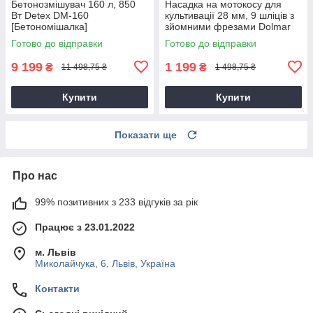
Бетонозмішувач 160 л, 850
Насадка на мотокосу для
Вт Detex DM-160
культивації 28 мм, 9 шліців з
[Бетономішалка]
зйомними фрезами Dolmar
9T28
Готово до відправки
Готово до відправки
9 199
1 199
₴
₴
11 498,75 ₴
1 498,75 ₴
Купити
Купити
Показати ще
Про нас
99% позитивних з 233 відгуків за рік
Працює з 23.01.2022
м. Львів
Миколайчука, 6, Львів, Україна
Контакти