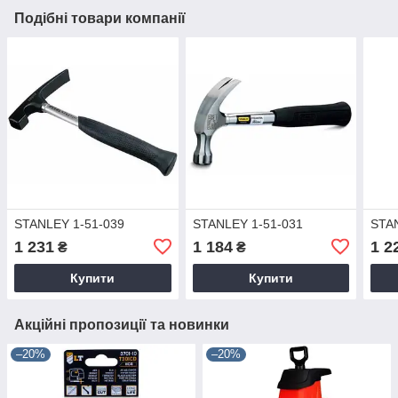
Подібні товари компанії
STANLEY 1-51-039
STANLEY 1-51-031
STA
1 231
1 184
1 2
₴
₴
Купити
Купити
Акційні пропозиції та новинки
–20%
–20%